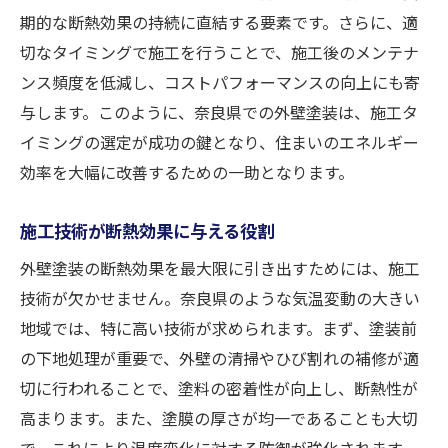
エコロジカルな住まいを実現するための外
期的な断熱効果の持続に直結する要素です。さらに、適
壁塗装
切なタイミングで施工を行うことで、施工後のメンテナ
ンス頻度を低減し、コストパフォーマンスの向上にも寄
未来を見据えた外壁塗装の選び方
与します。このように、奈良県での外壁塗装は、施工タ
外壁塗装で奈良県の省エネ住宅を持続可能にす
イミングの選定が成功の鍵となり、住まいのエネルギー
る方法
効率を大幅に改善するための一助となります。
持続可能な住宅作りにおける外壁塗装の役
割
施工技術が断熱効果に与える役割
塗装のメンテナンスで持続可能性を維持す
外壁塗装の断熱効果を最大限に引き出すためには、施工
る
技術が欠かせません。奈良県のような気温変動の大きい
地域社会と共に進化する省エネ住宅
地域では、特に高い技術が求められます。まず、塗装前
外壁塗装が与える長期的な経済効果
の下地処理が重要で、外壁の清掃やひび割れの補修が適
環境負荷を減らすための外壁塗装の選び方
切に行われることで、塗料の密着性が向上し、断熱性が
持続可能な未来を築くための塗装戦略
高まります。また、塗膜の厚さが均一であることも大切
で、これにより温度変化に対する防御が強化されます。