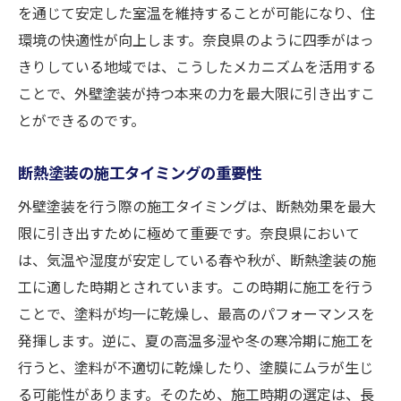
を通じて安定した室温を維持することが可能になり、住
冷暖房費を節約するための外壁塗装のポイント
環境の快適性が向上します。奈良県のように四季がはっ
コストパフォーマンスの高い塗装選び
きりしている地域では、こうしたメカニズムを活用する
冷暖房効率を高める断熱技術
ことで、外壁塗装が持つ本来の力を最大限に引き出すこ
外壁塗装による即効性のある節約法
とができるのです。
断熱塗装により家計に優しい住まいを実現
断熱塗装の施工タイミングの重要性
施工後の効果を実感するチェックポイント
外壁塗装を行う際の施工タイミングは、断熱効果を最大
長期的な節約効果を生む塗装の選び方
限に引き出すために極めて重要です。奈良県において
奈良の気候に合った断熱塗装で環境に優しい住
は、気温や湿度が安定している春や秋が、断熱塗装の施
まいを実現
工に適した時期とされています。この時期に施工を行う
環境に配慮した塗料の選択基準
ことで、塗料が均一に乾燥し、最高のパフォーマンスを
自然素材を活用した断熱塗装の可能性
発揮します。逆に、夏の高温多湿や冬の寒冷期に施工を
耐久性と環境性を両立する塗装技術
行うと、塗料が不適切に乾燥したり、塗膜にムラが生じ
奈良の生態系に優しい外壁塗装の提案
る可能性があります。そのため、施工時期の選定は、長