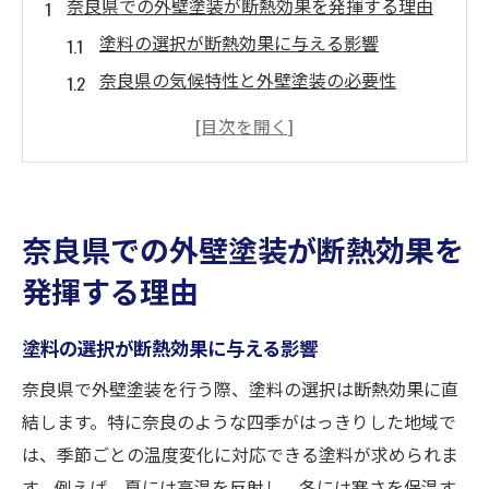
奈良県での外壁塗装が断熱効果を発揮する理由
塗料の選択が断熱効果に与える影響
奈良県の気候特性と外壁塗装の必要性
外壁塗装による熱の反射と保持のメカニズ
ム
断熱塗装の施工タイミングの重要性
施工技術が断熱効果に与える役割
奈良県での外壁塗装が断熱効果を
奈良県での成功事例に学ぶ外壁塗装
発揮する理由
外壁塗装が奈良の気候に適した省エネ住宅を実
現
塗料の選択が断熱効果に与える影響
奈良県における省エネ住宅の重要性
奈良県で外壁塗装を行う際、塗料の選択は断熱効果に直
外壁塗装がもたらすエネルギー効率の向上
結します。特に奈良のような四季がはっきりした地域で
省エネを実現するための塗料の選び方
は、季節ごとの温度変化に対応できる塗料が求められま
外壁塗装で快適な室内環境を維持する方法
す。例えば、夏には高温を反射し、冬には寒さを保温す