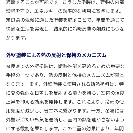
遮断することが可能です。こうした塗装は、建物の内部
外壁塗装での温度調整のメカニズム
環境を守り、エネルギーの効率的な利用に寄与します。
断熱塗装による快適な生活環境の実現
奈良県の気候に適した塗装を施すことで、年間を通じて
奈良県の四季に対応する外壁塗装技術
快適な生活を実現し、結果的に冷暖房費の削減にもつな
外壁塗装が健康に与える影響
がります。
住まいの価値を高める断熱塗装
奈良県での外壁塗装がエネルギー効率に与える
外壁塗装による熱の反射と保持のメカニズム
影響
奈良県での外壁塗装は、断熱性能を高めるための重要な
エネルギー効率向上のための外壁塗装の役
手段の一つであり、熱の反射と保持のメカニズムが鍵と
割
なります。まず、外壁塗装に使用される断熱塗料は、特
断熱塗装によるエネルギーコストの削減
に夏の強烈な日差しを反射する能力を持ち、室内の温度
上昇を抑える効果を発揮します。これにより、冷房の使
外壁塗装がもたらす環境への影響
用頻度が減少し、省エネに繋がります。一方、冬場には
エネルギー効率改善事例の紹介
外壁が冷たい外気を遮断し、室内の熱を逃がさないよう
外壁塗装での温暖化対策
にする役割を果たします。この二重の効果により、年間
奈良県の省エネ政策と外壁塗装の関連性