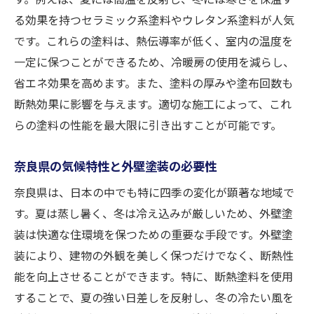
奈良の自然環境に優しい塗装選び
る効果を持つセラミック系塗料やウレタン系塗料が人気
です。これらの塗料は、熱伝導率が低く、室内の温度を
長期的な視点から見た省エネ住宅の価値
一定に保つことができるため、冷暖房の使用を減らし、
断熱塗料の選び方と奈良県での具体的な施工法
省エネ効果を高めます。また、塗料の厚みや塗布回数も
断熱性能が高い塗料とその特性
断熱効果に影響を与えます。適切な施工によって、これ
奈良県に適した断熱塗料の選定基準
らの塗料の性能を最大限に引き出すことが可能です。
施工前に知っておくべき下地処理のポイン
ト
奈良県の気候特性と外壁塗装の必要性
効果を最大化する塗装の施工方法
奈良県は、日本の中でも特に四季の変化が顕著な地域で
施工のプロセスとその注意点
す。夏は蒸し暑く、冬は冷え込みが厳しいため、外壁塗
断熱塗料の耐久性とメンテナンス方法
装は快適な住環境を保つための重要な手段です。外壁塗
夏の暑さと冬の寒さを防ぐ外壁塗装の驚くべき
装により、建物の外観を美しく保つだけでなく、断熱性
効果
能を向上させることができます。特に、断熱塗料を使用
することで、夏の強い日差しを反射し、冬の冷たい風を
季節に応じた外壁塗装のメリット