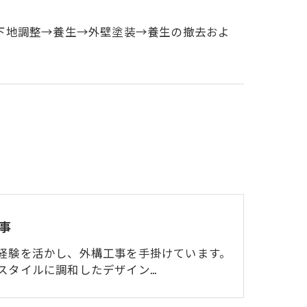
下地調整→養生→外壁塗装→養生の撤去およ
事
経験を活かし、外構工事を手掛けています。
スタイルに調和したデザイン…