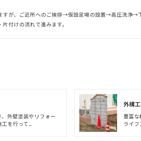
ますが、ご近所へのご挨拶→仮設足場の設置→高圧洗浄→
・片付けの流れで進みます。
外構工
き、外壁塗装やリフォー
豊富な
施工を行って…
ライフ