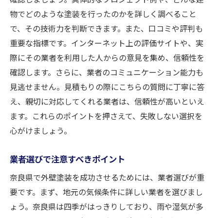
季節ごとの施工スケジュールの立て方
物でどのような塗装を行ったのかを詳しく調べること
奈良県で人気のある塗装タイプ
で、その技術力を判断できます。また、口コミや評判も
環境に優しい塗料の選び方
重要な指標です。インターネット上の評価サイトや、実
際にその業者を利用した人からの意見を集め、信頼性を
耐久性を考慮した塗料選びのポイント
確認します。さらに、業者のコミュニケーション能力も
外壁塗装で長持ちする美しさを奈良県で実現す
見逃せません。見積もりの際にこちらの質問に丁寧に答
る秘訣
え、親切に対応してくれる業者は、信頼性が高いといえ
美しさを保つためのメンテナンス法
ます。これらのポイントを押さえて、失敗しない選択を
色選びが与える印象と効果
心がけましょう。
耐久性を高める施工テクニック
汚れにくくするための工夫
業者選びで注意すべきポイント
美観と機能性を両立させるためのコツ
奈良県で外壁塗装を成功させるためには、業者選びが重
施工後のフォローアップが重要な理由
要です。まず、地元の気候条件に詳しい業者を選びまし
奈良県で外壁塗装業者を選ぶ際の重要なポイン
ょう。奈良県は四季がはっきりしており、雨や湿気が多