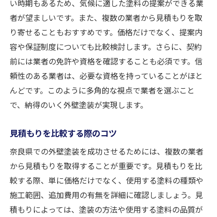
ト
い時期もあるため、気候に適した塗料の提案ができる業
者が望ましいです。また、複数の業者から見積もりを取
業者選びで重視すべき資格と経験
り寄せることもおすすめです。価格だけでなく、提案内
地域密着型業者の利点
容や保証制度についても比較検討します。さらに、契約
保証内容の確認方法
前には業者の免許や資格を確認することも必須です。信
評判の良い業者の口コミの探し方
頼性のある業者は、必要な資格を持っていることがほと
無料相談を活用した見極め方
んどです。このように多角的な視点で業者を選ぶこと
施工後のサポート体制を確認
で、納得のいく外壁塗装が実現します。
過去の実績が示す奈良県の外壁塗装成功の秘訣
見積もりを比較する際のコツ
成功事例から学ぶポイント
過去の実績が示す施工の流れ
奈良県での外壁塗装を成功させるためには、複数の業者
から見積もりを取得することが重要です。見積もりを比
実績を見る際のチェックポイント
較する際、単に価格だけでなく、使用する塗料の種類や
成功事例に共通する選び方
施工範囲、追加費用の有無を詳細に確認しましょう。見
地元での実績が持つ信頼性
積もりによっては、塗装の方法や使用する塗料の品質が
実績を通じて学ぶ失敗しないコツ