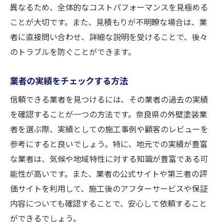
異なるため、全体的なコストパフォーマンスを見極める
外壁塗装で失敗しないために奈良県で知ってお
ことが大切です。また、見積もりが不明瞭な場合は、業
くべきこと
者に直接問い合わせ、詳細な説明を受けることで、後々
施工前に把握すべきリスク
のトラブルを防ぐことができます。
失敗例から学ぶ教訓
業者の実績をチェックする方法
トラブルを未然に防ぐためのチェックリス
ト
信頼できる業者を見つけるには、その業者の過去の実績
保証内容に関する注意点
を確認することが一つの方法です。奈良県の外壁塗装業
者を選ぶ際、実績としての施工事例や顧客のレビューを
施工後のトラブルに対する対処法
参考にすると良いでしょう。特に、地元での実績が豊富
事前準備で失敗を防ぐ方法
な業者は、気候や地域特性に対する知識が豊富である可
奈良県の外壁塗装で人気の塗料とその効果
能性が高いです。また、業者の公式サイトや第三者の評
人気塗料の特徴と選び方
価サイトを利用して、施工後のアフターサービスや保証
各塗料の耐久性と適用範囲
内容についても確認することで、安心して依頼すること
価格と効果のバランスを考えた選択
ができるでしょう。