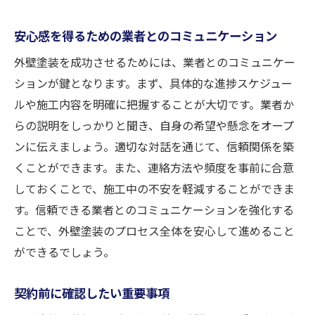
最新の塗料トレンド
安心感を得るための業者とのコミュニケーション
塗料の効果を最大限に引き出す方法
塗料選びで考慮すべき環境要因
外壁塗装を成功させるためには、業者とのコミュニケー
ションが鍵となります。まず、具体的な進捗スケジュー
プロが教える奈良県での外壁塗装成功へのステ
ルや施工内容を明確に把握することが大切です。業者か
ップ
らの説明をしっかりと聞き、自身の希望や懸念をオープ
計画から施工までの流れ
ンに伝えましょう。適切な対話を通じて、信頼関係を築
プロの視点からアドバイスを得る方法
くことができます。また、連絡方法や頻度を事前に合意
成功へのステップバイステップガイド
しておくことで、施工中の不安を軽減することができま
施工中に注意すべきポイント
す。信頼できる業者とのコミュニケーションを強化する
プロジェクト管理の重要性
ことで、外壁塗装のプロセス全体を安心して進めること
成功を保証するための最終チェック
ができるでしょう。
契約前に確認したい重要事項