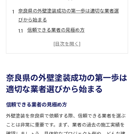
奈良県の外壁塗装成功の第一歩は適切な業者選
びから始まる
信頼できる業者の見極め方
業者選びで注意すべきポイント
見積もりを比較する際のコツ
業者の実績をチェックする方法
安心感を得るための業者とのコミュニケー
奈良県の外壁塗装成功の第一歩は
ション
適切な業者選びから始まる
契約前に確認したい重要事項
プロが語る奈良県の気候に最適な外壁塗装の選
信頼できる業者の見極め方
び方
外壁塗装を奈良県で依頼する際、信頼できる業者を選ぶ
奈良県の気候の特徴と影響
ことは非常に重要です。まず、業者の過去の施工実績を
気候に合った塗料の選択基準
確認しましょう。具体的なプロジェクト例や、どんな建