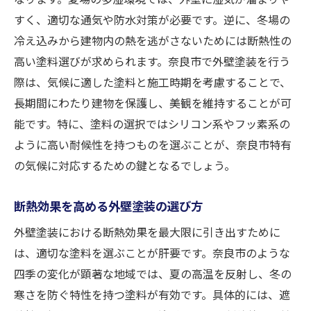
すく、適切な通気や防水対策が必要です。逆に、冬場の
外壁塗装選びが住宅性能に与える影響
冷え込みから建物内の熱を逃がさないためには断熱性の
夏の暑さと冬の寒さを防ぐ外壁塗装の効果的な
高い塗料選びが求められます。奈良市で外壁塗装を行う
塗料とは
際は、気候に適した塗料と施工時期を考慮することで、
夏の熱を遮断する塗料の特徴
長期間にわたり建物を保護し、美観を維持することが可
冬の保温性を高める塗料の選び方
能です。特に、塗料の選択ではシリコン系やフッ素系の
季節を問わない断熱塗料の利点
ように高い耐候性を持つものを選ぶことが、奈良市特有
奈良市で人気の断熱効果のある塗料
の気候に対応するための鍵となるでしょう。
外壁塗装で冷暖房コストを削減する方法
断熱効果を高める外壁塗装の選び方
エネルギー効率を高めるための塗料の選定
奈良市での外壁塗装が省エネに与える影響を徹
外壁塗装における断熱効果を最大限に引き出すために
底解説
は、適切な塗料を選ぶことが肝要です。奈良市のような
四季の変化が顕著な地域では、夏の高温を反射し、冬の
外壁塗装が与える省エネ効果の仕組み
寒さを防ぐ特性を持つ塗料が有効です。具体的には、遮
奈良市特有の気候と省エネの関係性