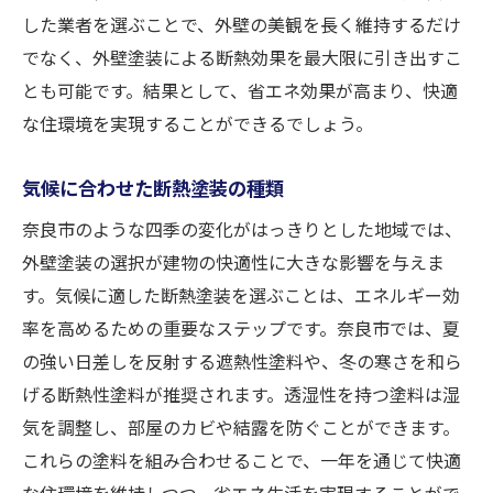
断熱効果の高い施工事例紹介
した業者を選ぶことで、外壁の美観を長く維持するだけ
でなく、外壁塗装による断熱効果を最大限に引き出すこ
施工後のメンテナンスで効果を持続
とも可能です。結果として、省エネ効果が高まり、快適
奈良市で実践する外壁塗装のエコな選択肢
な住環境を実現することができるでしょう。
エコロジーを考慮した外壁塗装の選び方
環境に優しい外壁塗装の特徴
気候に合わせた断熱塗装の種類
奈良市で選ばれるエコ塗料の種類
奈良市のような四季の変化がはっきりとした地域では、
外壁塗装で地域社会に貢献する方法
外壁塗装の選択が建物の快適性に大きな影響を与えま
持続可能な外壁塗装の実践例
す。気候に適した断熱塗装を選ぶことは、エネルギー効
エコと快適性を両立する外壁塗装
率を高めるための重要なステップです。奈良市では、夏
の強い日差しを反射する遮熱性塗料や、冬の寒さを和ら
げる断熱性塗料が推奨されます。透湿性を持つ塗料は湿
気を調整し、部屋のカビや結露を防ぐことができます。
これらの塗料を組み合わせることで、一年を通じて快適
な住環境を維持しつつ、省エネ生活を実現することがで