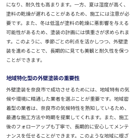
外壁塗装を活用した奈良市の快適な住環境づく
になり、耐久性も高まります。一方、夏は湿度が高く、
り
塗料の乾燥が遅れることがあるため、施工には注意が必
外壁塗装で住環境を向上させる方法
要です。また、冬は低温が塗料の乾燥に悪影響を与える
奈良市の暮らしに適した外壁塗装選び
可能性があるため、塗装の計画には慎重さが求められま
快適な住環境を実現する外壁塗装の役割
す。このように、季節ごとの利点を活かしつつ、外壁塗
装を進めることで、長期的に見ても美観と耐久性を保つ
断熱効果がもたらす住まいの改善
ことができます。
地域別に見る外壁塗装の実例
住環境を守るための外壁塗装の必要性
地域特化型の外壁塗装の重要性
断熱効果を最大限に引き出す外壁塗装の施工ポ
外壁塗装を奈良市で成功させるためには、地域特有の気
イント
候や環境に精通した業者を選ぶことが重要です。地域密
効果的な施工時期とその理由
着型の業者は、奈良市の気候特性を熟知しているため、
施工技術が断熱性に与える影響
最適な施工方法や時期を提案してくれます。また、施工
施工過程での注意点と工夫
後のフォローアップも丁寧で、長期的に安心してメンテ
外壁塗装の耐久性を高める方法
ナンスを任せることができます。このような地域に根ざ