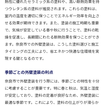
熱性に優れたセラミック系の塗料や、高い断熱効果を持
外壁塗装で実現するエネルギー削減
つウレタン系の塗料が推奨されます。これらの塗料は、
地域社会における外壁塗装の役割
室内の温度を適切に保つことでエネルギー効率を向上さ
外壁塗装の効果を最大限に引き出す方法
せる効果が期待できます。また、塗装の施工時期も重要
省エネ効果を実感するための外壁塗装
で、気候が安定している春や秋に行うことで、塗料の乾
外壁塗装による断熱効果でエネルギー効率を高
燥を促進し、長期間にわたる断熱効果を保つことができ
める方法
ます。奈良市での外壁塗装は、こうした塗料選びと施工
断熱効果を最大化する塗装テクニック
タイミングの工夫により、省エネかつ快適な住環境を実
現する鍵となるのです。
施工法が断熱性能に与える影響
エネルギー効率を向上させる外壁のポイン
季節ごとの外壁塗装の利点
ト
奈良市で外壁塗装を行う際には、季節ごとの特性を十分
外壁塗装で家計を助ける省エネ対策
に考慮することが重要です。特に春と秋は、気温と湿度
奈良市での施工に適した断熱技術
が安定しており、塗料の定着が良好なため、外壁塗装に
外壁塗装の施工例とその効果
最適な季節です。これにより、塗料の仕上がりが滑らか