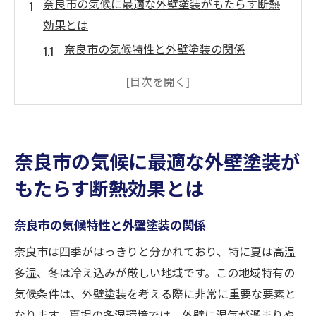
奈良市の気候に最適な外壁塗装がもたらす断熱
効果とは
奈良市の気候特性と外壁塗装の関係
断熱効果を高める外壁塗装の選び方
季節ごとの外壁塗装の利点
地域特化型の外壁塗装の重要性
気候に合わせた断熱塗装の種類
奈良市の気候に最適な外壁塗装が
外壁塗装で実現する省エネ生活
もたらす断熱効果とは
省エネ住宅を実現するための外壁塗装の選び方
エネルギー効率を考慮した塗料選びのコツ
奈良市の気候特性と外壁塗装の関係
外壁塗装の断熱性能をどう見極めるか
奈良市は四季がはっきりと分かれており、特に夏は高温
長期的な省エネ効果を持つ塗料の特徴
多湿、冬は冷え込みが厳しい地域です。この地域特有の
環境に優しい外壁塗装の選択肢
気候条件は、外壁塗装を考える際に非常に重要な要素と
奈良市での省エネ住宅を支える外壁塗装
なります。夏場の多湿環境では、外壁に湿気が溜まりや