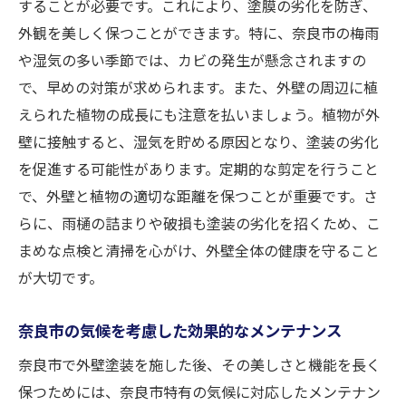
塗膜劣化を防ぐ奈良市の外壁塗装メンテナンス
することが必要です。これにより、塗膜の劣化を防ぎ、
外観を美しく保つことができます。特に、奈良市の梅雨
塗膜劣化の兆候を見逃さないために
や湿気の多い季節では、カビの発生が懸念されますの
劣化を防ぐための日常的な手入れ方法
で、早めの対策が求められます。また、外壁の周辺に植
奈良市の気候条件に合った塗料選び
えられた植物の成長にも注意を払いましょう。植物が外
塗膜を長持ちさせるための保護対策
壁に接触すると、湿気を貯める原因となり、塗装の劣化
定期的な専門家による点検の重要性
を促進する可能性があります。定期的な剪定を行うこと
塗装劣化を早期に発見するためのヒント
で、外壁と植物の適切な距離を保つことが重要です。さ
奈良市での外壁塗装後に必要な定期点検とは
らに、雨樋の詰まりや破損も塗装の劣化を招くため、こ
定期点検の重要性とその頻度
まめな点検と清掃を心がけ、外壁全体の健康を守ること
が大切です。
奈良市特有の外壁点検項目
外壁点検時に確認すべきポイント
奈良市の気候を考慮した効果的なメンテナンス
点検で見つけた問題の迅速な対処法
奈良市で外壁塗装を施した後、その美しさと機能を長く
プロによる点検サービスのメリット
保つためには、奈良市特有の気候に対応したメンテナン
点検結果をもとにした今後のメンテナンス