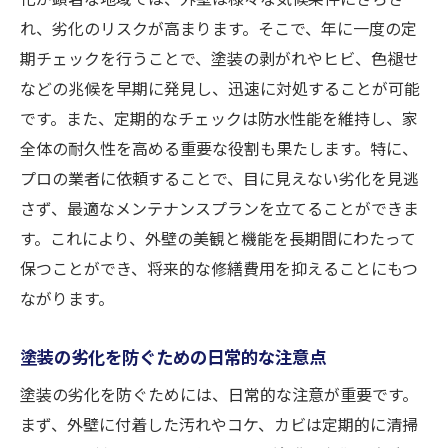
台風シーズンに備える外壁塗装の対策
れ、劣化のリスクが高まります。そこで、年に一度の定
冬季における外壁保護のポイント
期チェックを行うことで、塗装の剥がれやヒビ、色褪せ
奈良市での雨対策と外壁塗装の維持
などの兆候を早期に発見し、迅速に対処することが可能
です。また、定期的なチェックは防水性能を維持し、家
季節ごとのメンテナンススケジュールの組
全体の耐久性を高める重要な役割も果たします。特に、
み方
プロの業者に依頼することで、目に見えない劣化を見逃
外壁塗装後のひび割れを早期発見する方法
さず、最適なメンテナンスプランを立てることができま
日常点検でひび割れを見つけるためのチェ
す。これにより、外壁の美観と機能を長期間にわたって
ックリスト
保つことができ、将来的な修繕費用を抑えることにもつ
ひび割れの早期対応が重要な理由
ながります。
外壁のひび割れを防ぐ予防策
ひび割れの原因を見極める方法
塗装の劣化を防ぐための日常的な注意点
外壁塗装の耐久性を高めるための対策
塗装の劣化を防ぐためには、日常的な注意が重要です。
専門家によるひび割れ診断のメリット
まず、外壁に付着した汚れやコケ、カビは定期的に清掃