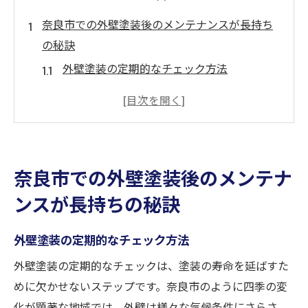
奈良市での外壁塗装後のメンテナンスが長持ち
の秘訣
外壁塗装の定期的なチェック方法
塗装の劣化を防ぐための日常的な注意点
奈良市の気候を考慮した効果的なメンテナ
ンス
外壁塗装の色褪せを防ぐコツ
奈良市での外壁塗装後のメンテナ
プロに依頼するメンテナンスの重要性
ンスが長持ちの秘訣
外壁塗装後のトラブルを未然に防ぐ方法
外壁塗装を維持するための奈良市特有の気候対
外壁塗装の定期的なチェック方法
策
外壁塗装の定期的なチェックは、塗装の寿命を延ばすた
奈良市の気候が外壁に与える影響とは
めに欠かせないステップです。奈良市のように四季の変
湿度管理が外壁塗装に及ぼす効果
化が顕著な地域では、外壁は様々な気候条件にさらさ