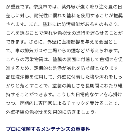
気候変動に強い外壁を作るためのヒント
が重要です。奈良市では、紫外線が強く降り注ぐ夏の日
外壁の耐久性を保つための定期メンテナン
差しに対し、耐光性に優れた塗料を使用することが推奨
ス
されます。また、塗料には防汚機能があるものもあり、
これを選ぶことで汚れや色褪せの進行を遅らせることが
耐久性向上のための最新技術の紹介
できます。さらに、外壁に直接影響を与える要因とし
将来の修繕費用を抑える外壁塗装のメンテナン
て、車の排気ガスや工場からの煙などが考えられます。
ス術
これらの汚染物質は、塗膜の表面に付着して色褪せを促
外壁の寿命を延ばすための基本的なメンテ
進するため、定期的な洗浄が劣化を防ぐ鍵となります。
ナンス
高圧洗浄機を使用して、外壁に付着した埃や汚れをしっ
コストを抑えるための長期的なメンテナン
かりと落とすことで、塗装の美しさを長期間にわたり維
ス計画
持することができます。こうした日常的なケアを心掛け
小さなトラブルの早期発見がコスト削減に
つつ、定期的に専門家によるチェックを受けることで、
つながる理由
外壁塗装の色褪せを効果的に防ぎましょう。
プロによる定期的なメンテナンスの価値
プロに依頼するメンテナンスの重要性
外壁塗装のメンテナンスにおけるDIYの可能