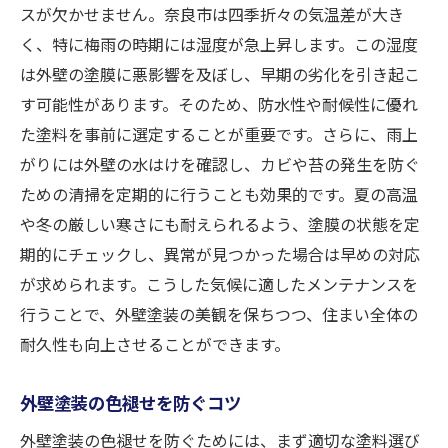
スが欠かせません。奈良市は四季折々の気温差が大き
計画
く、特に梅雨の時期には湿度が急上昇します。この湿度
外壁塗装の美しさを保つための適切な洗浄方法
は外壁の塗膜に悪影響を及ぼし、早期の劣化を引き起こ
外壁洗浄のタイミングと頻度
す可能性があります。そのため、防水性や耐候性に優れ
外壁の汚れを効果的に落とす洗浄テクニッ
た塗料を事前に選定することが重要です。さらに、雨上
ク
がりには外壁の水はけを確認し、カビや苔の発生を防ぐ
洗浄で使用する洗剤と道具の選び方
ための清掃を定期的に行うことも効果的です。夏の高温
や冬の厳しい寒さにも耐えられるよう、塗膜の状態を定
外壁洗浄の注意点と安全対策
期的にチェックし、異常が見つかった場合は早めの対応
環境に優しい洗浄方法の提案
が求められます。こうした気候に適したメンテナンスを
プロによる外壁洗浄サービスの利点
行うことで、外壁塗装の美観を保ちつつ、住まい全体の
奈良市の気候に適した外壁塗装の耐久性向上法
耐久性も向上させることができます。
奈良市の気候を考慮した塗料選びのコツ
外壁の耐久性を高めるための工夫
外壁塗装の色褪せを防ぐコツ
長持ちする外壁塗装の施工ポイント
外壁塗装の色褪せを防ぐためには、まず適切な塗料選び