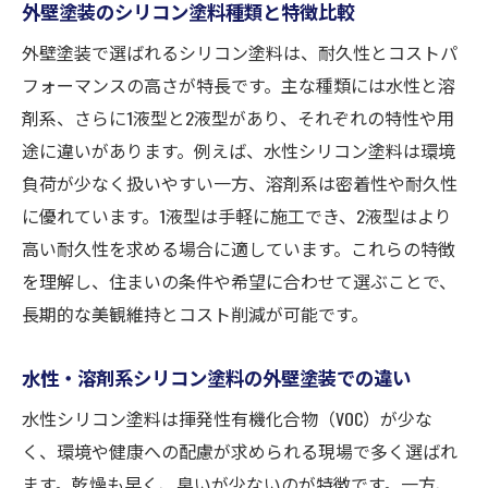
いコツ
外壁塗装のシリコン塗料種類と特徴比較
価格と性能で見るシリコン塗料の選び方ガイド
外壁塗装で選ばれるシリコン塗料は、耐久性とコストパ
外壁塗装シリコン塗料の価格相場と性能比
フォーマンスの高さが特長です。主な種類には水性と溶
較
剤系、さらに1液型と2液型があり、それぞれの特性や用
外壁塗装でコスパの良いシリコン塗料の選
途に違いがあります。例えば、水性シリコン塗料は環境
び方
負荷が少なく扱いやすい一方、溶剤系は密着性や耐久性
シリコン塗料の価格帯別に外壁塗装を賢く
に優れています。1液型は手軽に施工でき、2液型はより
選ぶ
高い耐久性を求める場合に適しています。これらの特徴
を理解し、住まいの条件や希望に合わせて選ぶことで、
外壁塗装で失敗しないシリコン塗料の性能
長期的な美観維持とコスト削減が可能です。
の見極め方
外壁塗装費用を抑えるシリコン塗料選定の
水性・溶剤系シリコン塗料の外壁塗装での違い
ポイント
水性シリコン塗料は揮発性有機化合物（VOC）が少な
外壁塗装シリコン塗料の価格と品質バラン
く、環境や健康への配慮が求められる現場で多く選ばれ
スを考える
ます。乾燥も早く、臭いが少ないのが特徴です。一方、