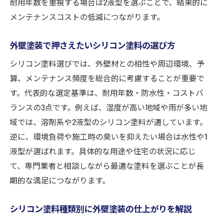
耐用年数を重視する場合は2液型を選ぶことで、結果的に
コツ
メンテナンスコストの低減につながります。
外壁塗装を長持ちさせるシリコン塗料活用
術
外壁塗装で押さえたいシリコン塗料の選び方
外壁塗装シリコン塗料のメンテナンスの重
シリコン塗料選びでは、外壁材との相性や周辺環境、予
要性
算、メンテナンス頻度を総合的に考慮することが重要で
外壁塗装でシリコン塗料の効果を最大化す
す。代表的な選定基準は、耐用年数・防水性・コストバ
る方法
ランスの3点です。例えば、湿度が高い地域や雨が多い地
シリコン塗料使用で外壁塗装の美観を維持
域では、溶剤系や2液型のシリコン塗料が適しています。
するコツ
逆に、環境負荷や施工時の臭いを抑えたい場合は水性や1
外壁塗装の寿命を伸ばすシリコン塗料の選
液型が選ばれます。具体的な用途や住宅の状況に応じ
び方
て、専門業者と相談しながら最適な塗料を選ぶことが長
外壁塗装シリコン塗料で後悔しないための
期的な満足につながります。
注意点
シリコン塗料種類別に外壁塗装の仕上がりを解説