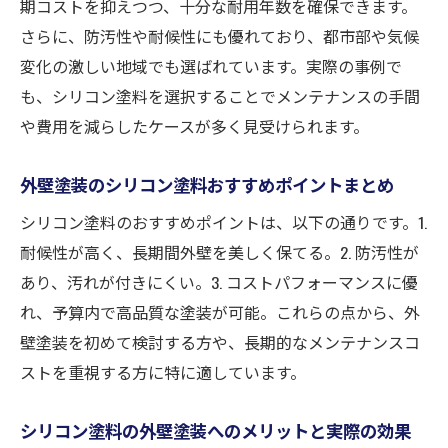
期コストを抑えつつ、十分な耐用年数を確保できます。
外壁塗装シリコン塗料の用途と最適な組み
さらに、防汚性や耐候性にも優れており、都市部や気候
合わせ
変化の激しい地域でも選ばれています。実際の事例で
耐用年数で比較する外壁塗装シリコン塗料の実
も、シリコン塗料を選択することでメンテナンスの手間
力
や費用を減らしたケースが多く見受けられます。
外壁塗装とシリコン塗料の耐用年数を徹底
外壁塗装のシリコン塗料おすすめポイントまとめ
比較
シリコン塗料のおすすめポイントは、以下の通りです。1.
シリコン塗料の耐用年数は外壁塗装にどう
耐候性が高く、長期間外壁を美しく保てる。2. 防汚性が
影響するか
あり、汚れが付きにくい。3. コストパフォーマンスに優
外壁塗装シリコン塗料各種の寿命と選び方
れ、予算内で高品質な塗装が可能。これらの点から、外
外壁塗装の長持ちにはシリコン塗料が有効
壁塗装を初めて検討する方や、長期的なメンテナンスコ
な理由
ストを重視する方に特に適しています。
シリコン塗料で外壁塗装の耐久性を高める
ポイント
シリコン塗料の外壁塗装へのメリットと実際の効果