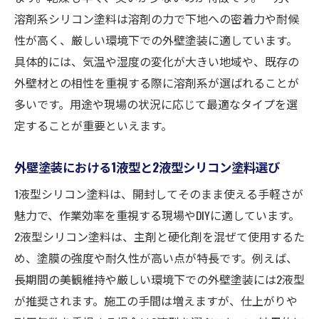
外壁塗装成功のために知るべきシリコン塗料の
溶剤系シリコン塗料は溶剤の力で下地への密着力や耐候
寿命
性が高く、厳しい環境下での外壁塗装に適しています。
外壁塗装シリコン塗料の標準寿命を知ろう
具体的には、気温や湿度の変化が大きい地域や、既存の
外壁塗装の耐久性を高めるシリコン塗料の
外壁材との相性を重視する際に溶剤系が選ばれることが
寿命管理
多いです。用途や現場の状況に応じて最適なタイプを選
シリコン塗料の寿命は外壁塗装計画にどう
定することが重要といえます。
役立つか
外壁塗装でシリコン塗料寿命を延ばすメン
外壁塗装における1液型と2液型シリコン塗料選び
テナンス術
1液型シリコン塗料は、開封してそのまま使える手軽さが
外壁塗装の塗り替え頻度とシリコン塗料寿
魅力で、作業効率を重視する現場やDIYに適しています。
命の関係
2液型シリコン塗料は、主剤と硬化剤を混ぜて使用するた
シリコン塗料で外壁塗装を長持ちさせる秘
め、塗膜の強度や耐久性が高い点が特長です。例えば、
訣
長期間の美観維持や厳しい環境下での外壁塗装には2液型
が推奨されます。施工の手間は増えますが、仕上がりや
シリコン塗料で長持ちする外壁塗装を実現する