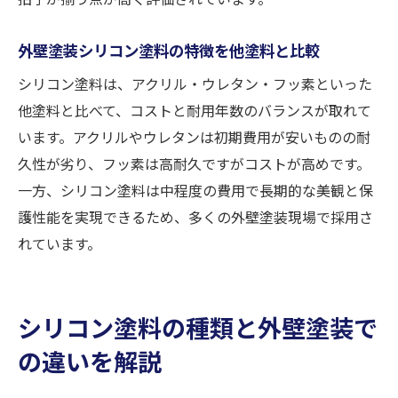
外壁塗装に最適なシリコン塗料の実際の評
価
外壁塗装シリコン塗料の特徴を他塗料と比較
外壁塗装でシリコン塗料が十分な理由と注意点
シリコン塗料は、アクリル・ウレタン・フッ素といった
外壁塗装におけるシリコン塗料の十分な性
他塗料と比べて、コストと耐用年数のバランスが取れて
能とは
います。アクリルやウレタンは初期費用が安いものの耐
外壁塗装でシリコン塗料が選ばれる納得の
久性が劣り、フッ素は高耐久ですがコストが高めです。
理由
一方、シリコン塗料は中程度の費用で長期的な美観と保
外壁塗装シリコン塗料の活用時に気を付け
護性能を実現できるため、多くの外壁塗装現場で採用さ
たいこと
れています。
シリコン塗料だけで外壁塗装は十分なのか
徹底検証
外壁塗装のシリコン塗料活用時の見落とし
シリコン塗料の種類と外壁塗装で
がちな注意点
の違いを解説
外壁塗装シリコン塗料選びで知っておきた