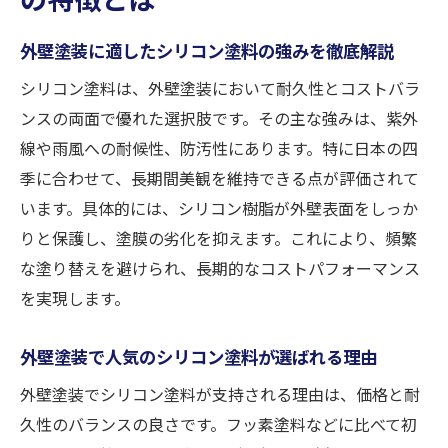
外壁塗装でシリコン塗料が注目される背景
外壁塗装に適したシリコン塗料の強みを徹底解説
とは
シリコン塗料は、外壁塗装において耐久性とコストバラ
外壁塗装シリコン塗料の特徴を他塗料と比
ンスの両面で優れた選択肢です。その主な強みは、紫外
較
線や雨風への耐候性、防汚性にあります。特に日本の四
シリコン塗料の種類と外壁塗装での違いを解説
季に合わせて、長期間美観を維持できる点が評価されて
外壁塗装のシリコン塗料種類と特徴比較
います。具体的には、シリコン樹脂が外壁表面をしっか
水性・溶剤系シリコン塗料の外壁塗装での
りと保護し、塗膜の劣化を抑えます。これにより、頻繁
違い
な塗り替えを避けられ、長期的なコストパフォーマンス
外壁塗装における1液型と2液型シリコン塗
を実現します。
料選び
外壁塗装で押さえたいシリコン塗料の選び
外壁塗装で人気のシリコン塗料が選ばれる理由
方
外壁塗装でシリコン塗料が支持される理由は、価格と耐
シリコン塗料種類別に外壁塗装の仕上がり
久性のバランスの良さです。フッ素塗料などに比べて初
を解説