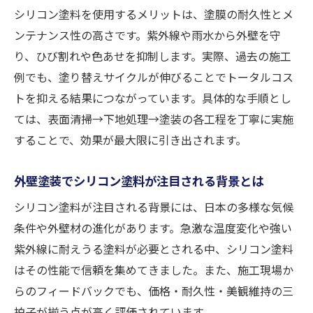
外壁塗装の寿命を左右するシリコン塗料の
シリコン塗料を使用するメリットは、塗膜の耐久性とメ
選定
ンテナンス性の高さです。紫外線や雨水から外壁を守
シリコン塗料のメリット・デメリットを正直レ
り、ひび割れや色あせを抑制します。実際、過去の施工
ビュー
例でも、塗り替えサイクルが伸びることでトータルコス
外壁塗装で使うシリコン塗料のメリット総
トを抑える結果につながっています。具体的な手順とし
まとめ
ては、表面清掃→下地処理→塗装の各工程を丁寧に実施
シリコン塗料のデメリットを外壁塗装の視
することで、効果が最大限に引き出されます。
点で分析
外壁塗装でシリコン塗料が注目される背景とは
外壁塗装におけるシリコン塗料の長所と短
所を比較
シリコン塗料が注目される背景には、日本の多様な気候
シリコン塗料の外壁塗装で注意したいデメ
条件や外壁材の進化があります。急激な温度変化や強い
リット
紫外線に耐えうる塗料が必要とされる中、シリコン塗料
外壁塗装とシリコン塗料選びで後悔しない
はその性能で信頼を集めてきました。また、施工現場か
ために
らのフィードバックでも、価格・耐久性・美観維持の三
拍子が揃う点が高く評価されています。