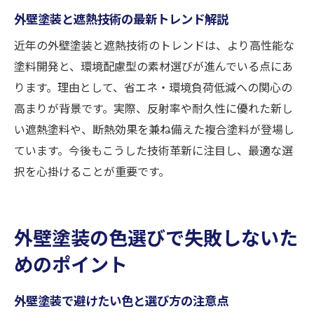
遮熱外壁塗装の費用相場と内訳を解説
外壁塗装と遮熱技術の最新トレンド解説
外壁塗装の見積もり時に注目すべき項目
近年の外壁塗装と遮熱技術のトレンドは、より高性能な
遮熱塗装の施工単価と費用比較のポイント
塗料開発と、環境配慮型の素材選びが進んでいる点にあ
外壁塗装費用を抑える見積もり交渉術
ります。理由として、省エネ・環境負荷低減への関心の
見積もり時に外壁塗装業者を見極める方法
高まりが背景です。実際、反射率や耐久性に優れた新し
遮熱技術導入による費用対効果を検証
い遮熱塗料や、断熱効果を兼ね備えた複合塗料が登場し
後悔しないための外壁塗装の基礎知識まとめ
ています。今後もこうした技術革新に注目し、最適な選
外壁塗装の基礎知識をわかりやすく整理
択を心掛けることが重要です。
遮熱技術と外壁塗装の基本ポイント総復習
外壁塗装選びで失敗しないための注意点
外壁塗装の色選びで失敗しないた
外壁塗装の口コミから学ぶ賢い選択術
めのポイント
遮熱外壁塗装で快適な住まいを守る秘訣
これから外壁塗装を検討する方へのアドバ
外壁塗装で避けたい色と選び方の注意点
イス