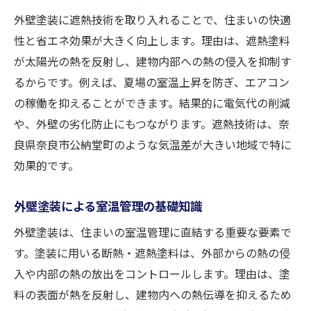
外壁塗装の色選びで後悔しないコツと考え
外壁塗装に遮熱技術を取り入れることで、住まいの快適
方
性と省エネ効果が大きく向上します。理由は、遮熱塗料
外壁塗装の色が住環境に与える影響とは
が太陽光の熱を反射し、建物内部への熱の侵入を抑制す
遮熱技術と外壁塗装の色選びの関係性
るからです。例えば、夏場の室温上昇を防ぎ、エアコン
の稼働を抑えることができます。結果的に電気代の削減
口コミで多い外壁塗装の色選び失敗例を紹
や、外壁の劣化防止にもつながります。遮熱技術は、奈
介
良県奈良市公納堂町のような気温差が大きい地域で特に
奈良県奈良市公納堂町で注目の遮熱塗装とは
効果的です。
外壁塗装と遮熱塗装の特長を徹底比較
奈良エリアで人気の遮熱外壁塗装の特徴
外壁塗装による室温管理の基礎知識
外壁塗装に適した遮熱塗料の選び方ポイン
外壁塗装は、住まいの室温管理に直結する重要な要素で
ト
す。塗装に用いる断熱・遮熱塗料は、外部からの熱の侵
遮熱技術で快適な外壁塗装を実現する方法
入や内部の熱の放出をコントロールします。理由は、塗
口コミで話題の遮熱塗装の外壁塗装事例紹
料の表面が熱を反射し、建物内への熱伝導を抑えるため
介