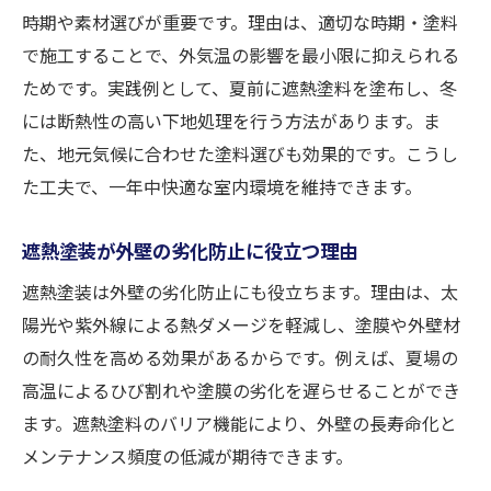
外壁塗装のメンテナンス時期の判断基準
時期や素材選びが重要です。理由は、適切な時期・塗料
で施工することで、外気温の影響を最小限に抑えられる
遮熱技術で長持ちする外壁塗装を実現
ためです。実践例として、夏前に遮熱塗料を塗布し、冬
塗り替え時期に外壁塗装の質を高める方法
には断熱性の高い下地処理を行う方法があります。ま
助成金を活用した賢い外壁塗装の進め方
た、地元気候に合わせた塗料選びも効果的です。こうし
外壁塗装に使える助成金情報の最新動向
た工夫で、一年中快適な室内環境を維持できます。
遮熱技術による外壁塗装で補助金を狙う方
法
遮熱塗装が外壁の劣化防止に役立つ理由
外壁塗装の助成金申請手順と成功のポイン
遮熱塗装は外壁の劣化防止にも役立ちます。理由は、太
ト
陽光や紫外線による熱ダメージを軽減し、塗膜や外壁材
補助金を利用した外壁塗装のメリットとは
の耐久性を高める効果があるからです。例えば、夏場の
自治体の外壁塗装補助金条件の確認方法
高温によるひび割れや塗膜の劣化を遅らせることができ
外壁塗装で賢く助成金を活用するコツ
ます。遮熱塗料のバリア機能により、外壁の長寿命化と
メンテナンス頻度の低減が期待できます。
遮熱塗装における費用相場と見積もりのコツ