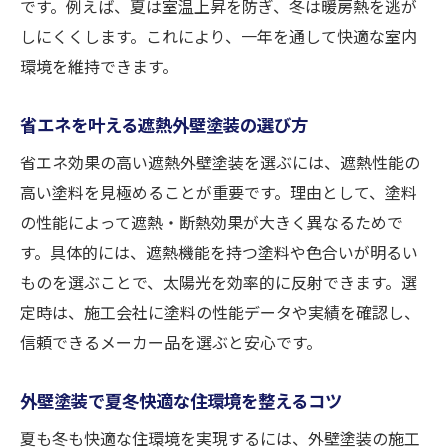
です。例えば、夏は室温上昇を防ぎ、冬は暖房熱を逃が
奈良で注目される外壁塗装の最新動向を解
しにくくします。これにより、一年を通して快適な室内
説
環境を維持できます。
省エネ効果を高める外壁塗装の選び方ガイド
省エネを叶える遮熱外壁塗装の選び方
外壁塗装選びで省エネ住宅を目指す秘訣
遮熱技術と外壁塗装で光熱費を抑える方法
省エネ効果の高い遮熱外壁塗装を選ぶには、遮熱性能の
高い塗料を見極めることが重要です。理由として、塗料
省エネ効果が高い外壁塗装の基準と条件
の性能によって遮熱・断熱効果が大きく異なるためで
外壁塗装で得られる省エネ効果の実態とは
す。具体的には、遮熱機能を持つ塗料や色合いが明るい
遮熱塗装を選ぶ際に注目すべきポイント
ものを選ぶことで、太陽光を効率的に反射できます。選
省エネ住宅に導く外壁塗装の重要性を解説
定時は、施工会社に塗料の性能データや実績を確認し、
外壁塗装の寿命と塗り替え時期を徹底解説
信頼できるメーカー品を選ぶと安心です。
外壁塗装の寿命と塗り替え時期の見極め方
外壁塗装で夏冬快適な住環境を整えるコツ
遮熱塗装が外壁の耐用年数に与える影響
外壁塗装を20年放置した場合のリスク
夏も冬も快適な住環境を実現するには、外壁塗装の施工