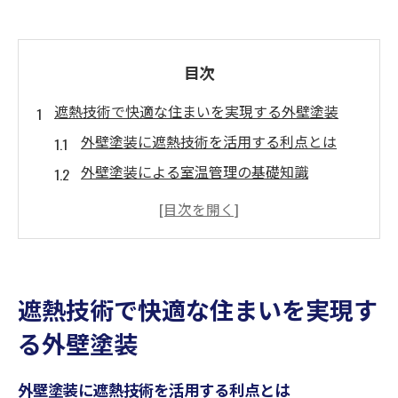
目次
遮熱技術で快適な住まいを実現する外壁塗装
外壁塗装に遮熱技術を活用する利点とは
外壁塗装による室温管理の基礎知識
省エネを叶える遮熱外壁塗装の選び方
外壁塗装で夏冬快適な住環境を整えるコツ
遮熱塗装が外壁の劣化防止に役立つ理由
外壁塗装と遮熱技術の最新トレンド解説
遮熱技術で快適な住まいを実現す
外壁塗装の色選びで失敗しないためのポイント
る外壁塗装
外壁塗装で避けたい色と選び方の注意点
遮熱効果を高める外壁塗装の色の選び方
外壁塗装に遮熱技術を活用する利点とは