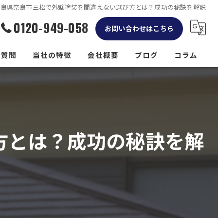
奈良県奈良市三松で外壁塗装を間違えない選び方とは？成功の秘訣を解説
0120-949-058
お問い合わせはこちら
る質問
当社の特徴
会社概要
ブログ
コラム
リフォーム
屋根
方とは？成功の秘訣を解
外構工事
防水工事
雨樋工事