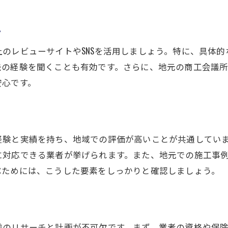
外壁塗装の基本を押さえて失敗を防ぐ
ト
初心者向け外壁塗装の基礎知識講座
外壁塗装の失敗を回避するための知識
のレビューサイトやSNSを活用しましょう。特に、具体
外壁塗装の基礎を理解して選び方を学ぶ
去の経験を聞くことも有効です。さらに、地元の商工会議
安心です。
外壁塗装の成功を支える基礎知識とは
経験と実績を持ち、地域での評価が高いことが共通してい
に対応できる業者が挙げられます。また、地元での施工事
ぶためには、こうした要素をしっかりと確認しましょう。
前のリサーチと計画が不可欠です。まず、業者の資格や保