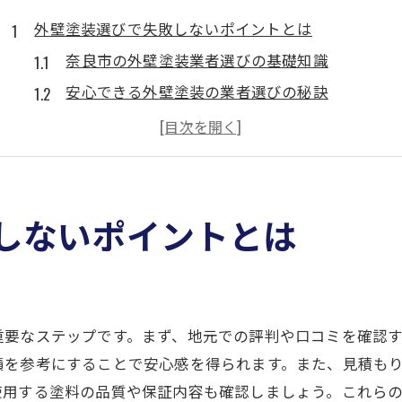
外壁塗装選びで失敗しないポイントとは
奈良市の外壁塗装業者選びの基礎知識
安心できる外壁塗装の業者選びの秘訣
外壁塗装選びで知っておくべき重要項目
外壁塗装業者の信頼性を確認する方法
奈良市での外壁塗装選びの成功法
外壁塗装の選び方で失敗を防ぐポイント
しないポイントとは
奈良市で安心の外壁塗装業者を見つける方法
奈良市で信頼できる外壁塗装業者の探し方
地域密着型の外壁塗装業者を選ぶ理由
重要なステップです。まず、地元での評判や口コミを確認
外壁塗装業者の評判を確認するポイント
績を参考にすることで安心感を得られます。また、見積も
奈良市で評判の高い外壁塗装業者とは
使用する塗料の品質や保証内容も確認しましょう。これら