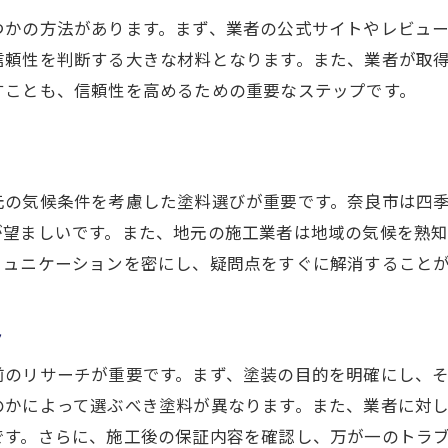
外壁塗装の失敗を防ぐための注意事項
つかの方法があります。まず、業者の公式サイトやレビュ
奈良市での外壁塗装に必要な準備
信頼性を判断する大きな材料となります。また、業者が取
外壁塗装の失敗例と学ぶべき教訓
すことも、信頼性を高めるための重要なステップです。
奈良市三松で外壁塗装を成功させる秘訣
奈良市三松での外壁塗装成功のポイント
外壁塗装のプロが教える成功の秘訣
元の気候条件を考慮した塗料選びが重要です。奈良市は四
奈良市三松の外壁塗装で重視すべき点
が望ましいです。また、地元の施工業者は地域の気候を熟
外壁塗装の計画を成功に導くステップ
ミュニケーションを密にし、疑問点をすぐに解消すること
奈良市三松で外壁塗装を成功させる方法
外壁塗装成功のための事前準備の重要性
ト
外壁塗装のやり直しに関する重要事項
前のリサーチが重要です。まず、塗装の目的を明確にし、
外壁塗装のやり直しが必要な場合の対処法
のかによって選ぶべき塗料が異なります。また、業者に対
外壁塗装のやり直しを避けるための確認事項
です。さらに、施工後の保証内容を確認し、万が一のトラ