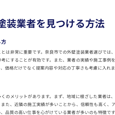
失敗した外壁塗装のやり直しを成功させる方法
外壁塗装のやり直し時に注意すべきポイント
塗装業者を見つける方法
やり直しを防ぐ外壁塗装の選び方
外壁塗装後の不具合への対応方法
外壁塗装の適切な時期と選び方
し方
外壁塗装に最適なタイミングを見極める
ことは非常に重要です。奈良市での外壁塗装業者選びでは
奈良市で外壁塗装を行う適切な時期
参考にすることが有効です。また、業者の実績や施工事例
外壁塗装の時期選びで失敗しないために
り、価格だけでなく提案内容や対応の丁寧さも考慮に入れ
最適な外壁塗装の時期を選ぶ方法
外壁塗装の計画に必要な時期の確認ポイント
外壁塗装の時期選びで注意すべきこと
多くのメリットがあります。まず、地域に根ざした業者は
失敗しないための外壁塗装の基礎知識
。また、近隣の施工実績が多いことから、信頼性も高く、
め、品質の高い仕事を心がけている業者が多いのも特徴で
外壁塗装の基礎知識を学ぶ第一歩