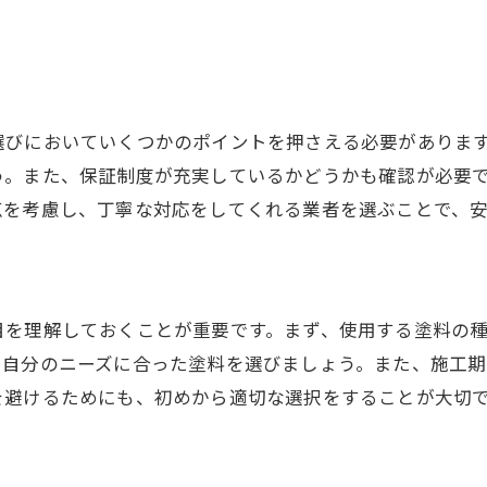
外壁塗装業者選びで後悔しないために
信頼できる外壁塗装業者選びの基礎知識
外壁塗装の費用と選び方の基礎知識
外壁の塗装費用の目安を知る方法
選びにおいていくつかのポイントを押さえる必要がありま
費用対効果の高い外壁塗装の選び方
う。また、保証制度が充実しているかどうかも確認が必要
外壁塗装の見積もりで確認すべき点
点を考慮し、丁寧な対応をしてくれる業者を選ぶことで、
適正な外壁塗装費用を見極めるコツ
外壁塗装費用を抑えるための工夫
目
外壁塗装の費用構成と選び方の基本
目を理解しておくことが重要です。まず、使用する塗料の
奈良市の外壁塗装で注意すべき点
、自分のニーズに合った塗料を選びましょう。また、施工
奈良市で外壁塗装を行う際の注意点
を避けるためにも、初めから適切な選択をすることが大切
外壁塗装の施工品質に関するチェックポイント
奈良市の気候に適した外壁塗装とは