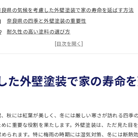
奈良県の気候を考慮した外壁塗装で家の寿命を延ばす方法
奈良県の四季と外壁塗装の重要性
耐久性の高い塗料の選び方
奈良県特有の気象条件に合う施工技術
メンテナンス頻度と長寿命化の関係
気候変動に対応する最新の塗装技術
奈良県での成功事例から学ぶ外壁塗装
した外壁塗装で家の寿命を
外壁塗装で梅雨の湿気に強い家を作るための秘訣
梅雨対策に最適な防水塗料の特長
湿気による外壁劣化を防ぐ方法
湿、秋には紅葉が美しく、冬には厳しい寒さが訪れる四季
雨季に備える施工時期の選び方
ために重要な役割を果たします。外壁塗装は、ただ見た目
湿気に強い塗料の選び方と比較
求められます。特に梅雨の時期には湿気対策、冬には断熱