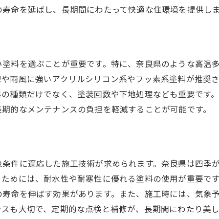
施工後のメンテナンスで湿気を防ぐ
の寿命を延ばし、長期間にわたって快適な住環境を提供し
奈良県での湿気対策事例紹介
長持ちする外壁を実現！奈良県の気候に適した塗料選び
耐候性に優れた塗料の種類と選び方
い塗料を選ぶことが重要です。特に、奈良県のような高温
紫外線対策としての外壁塗装の意義
線や雨風に強いアクリルシリコン系やフッ素系塗料が推奨
塗料の色褪せ防止と美観維持の秘訣
料の種類だけでなく、塗装回数や下地処理なども重要です
長持ちする塗料選びでコストを削減
長期的なメンテナンスの負担を軽減することが可能です。
地元の専門家に聞く塗料選びのポイント
奈良県の住まいに適したカスタマイズ塗料
気温変化に対応する外壁塗装の選び方を解説
象条件に適応した施工技術が求められます。奈良県は四季
日中と夜間の温度差に強い塗料とは
るためには、耐水性や耐寒性に優れる塗料の使用が重要で
温度変化による外壁の劣化を防ぐ
の寿命を伸ばす効果があります。また、施工時には、気象
冬季の凍結と塗膜剥離を防ぐ方法
ンスも大切で、定期的な点検と補修が、長期間にわたり美