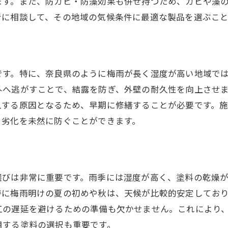
ます。また、防カビ・防藻効果も併せ持つため、カビや藻
補修材料の選び方と気候への適応性
者に相談して、その地域の気候条件に最適な製品を選ぶこと
奈良県の気候が与える外壁の影響と対策
早期発見・早期補修でコストを抑える
地域の気候に応じた補修技術の進化
です。特に、奈良県のように梅雨が長く湿度が高い地域で
プロが教える補修のタイミングと方法
外へ逃がすことで、結露を防ぎ、外壁の耐久性を向上させ
入する原因となるため、早期に修繕することが必要です。
る劣化を未然に防ぐことができます。
選びは非常に重要です。雨季には湿度が高く、塗料の乾燥
特に梅雨明けの夏の初めや秋は、天候が比較的安定してお
工の遅延を避けるための準備も欠かせません。これにより
用する塗料の選択も重要です。