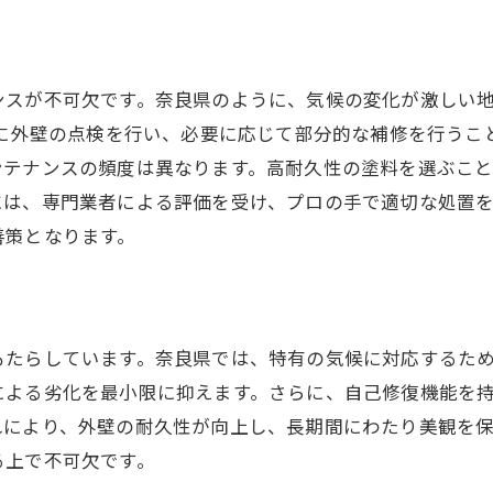
季節ごとの施工タイミングの最適化
気温変動に耐える塗料とその技術
奈良県特有の気温に応じた施工事例
ンスが不可欠です。奈良県のように、気候の変化が激しい
安心して冬を迎えるための外壁塗装と傷補修のポイント
とに外壁の点検を行い、必要に応じて部分的な補修を行うこ
冬の寒冷対策に最適な塗装方法
ンテナンスの頻度は異なります。高耐久性の塗料を選ぶこ
には、専門業者による評価を受け、プロの手で適切な処置
凍結による外壁のひび割れを防ぐ
善策となります。
冬期の施工における注意点と対策
傷補修で冬の外壁トラブルを未然に防ぐ
冬に備える塗料選びのポイント
もたらしています。奈良県では、特有の気候に対応するた
奈良県の冬に強い外壁塗装事例
による劣化を最小限に抑えます。さらに、自己修復機能を
奈良県特有の気候に負けない外壁塗装のノウハウ
れにより、外壁の耐久性が向上し、長期間にわたり美観を
地域特有の気象条件に適応する塗料選び
る上で不可欠です。
季節ごとのメンテナンスの重要性