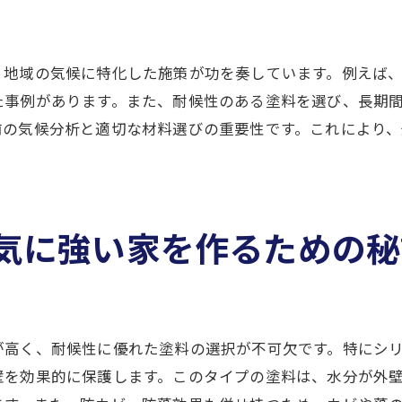
地元の施工業者から学ぶ最適な塗装技術
奈良県での施工実績から得た知見
、地域の気候に特化した施策が功を奏しています。例えば
外壁塗装で住宅価値を高める秘訣
た事例があります。また、耐候性のある塗料を選び、長期
長年の経験に基づく施工のベストプラクティス
前の気候分析と適切な材料選びの重要性です。これにより
外壁塗装で家の価値を高める！奈良県の気候に適したアプ
外壁塗装の技術で資産価値を向上
奈良県の市場動向と外壁塗装の関連性
気に強い家を作るための秘
美観と機能性を両立するデザインの選び方
資産価値を守るための塗装プランの構築
地域の特性を活かしたカスタマイズ施工
長期的な資産保護を実現する外壁塗装
が高く、耐候性に優れた塗料の選択が不可欠です。特にシ
外壁の傷補修で重要な奈良県の気象条件を考慮した対策
壁を効果的に保護します。このタイプの塗料は、水分が外
外壁の傷を見逃さないためのチェックポイント