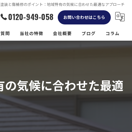
壁塗装と傷補修のポイント：地域特有の気候に合わせた最適なアプローチ
0120-949-058
お問い合わせはこちら
る質問
当社の特徴
会社概要
ブログ
コラム
リフォーム
屋根
有の気候に合わせた最適
外構工事
防水工事
雨樋工事