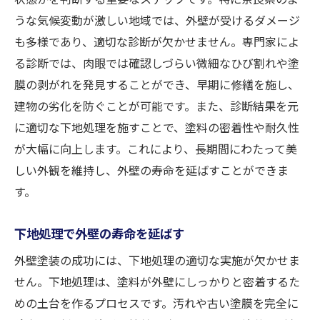
塗膜除去後のクリーニングの重要性
うな気候変動が激しい地域では、外壁が受けるダメージ
も多様であり、適切な診断が欠かせません。専門家によ
除去後の表面保護と準備
る診断では、肉眼では確認しづらい微細なひび割れや塗
外壁塗装の耐久性を左右する下地処理の基本
膜の剥がれを発見することができ、早期に修繕を施し、
耐久性に影響する下地処理のステップ
建物の劣化を防ぐことが可能です。また、診断結果を元
異なる素材に適した下地処理法
に適切な下地処理を施すことで、塗料の密着性や耐久性
下地処理で防水性を高める秘訣
が大幅に向上します。これにより、長期間にわたって美
耐久性向上のための補修技術
しい外観を維持し、外壁の寿命を延ばすことができま
塗料選びと下地処理の相関関係
す。
メンテナンスフリーを目指す処理法
下地処理で外壁の寿命を延ばす
プロの技術で実現する奈良県の美しい外壁
外壁塗装の成功には、下地処理の適切な実施が欠かせま
職人技で叶える美しい仕上がり
せん。下地処理は、塗料が外壁にしっかりと密着するた
プロが使用する最新機器とツール
めの土台を作るプロセスです。汚れや古い塗膜を完全に
美観を保つための色選びとデザイン