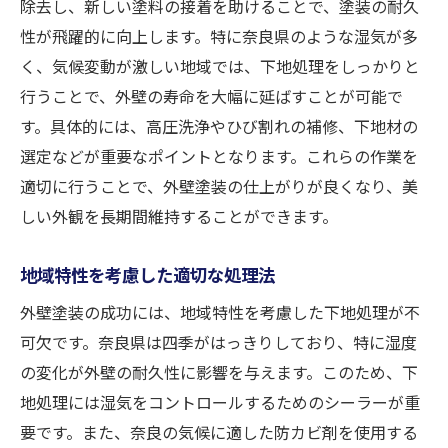
除去し、新しい塗料の接着を助けることで、塗装の耐久
プロによる高品質施工の流れ
性が飛躍的に向上します。特に奈良県のような湿気が多
地域に根ざした信頼の施工技術
く、気候変動が激しい地域では、下地処理をしっかりと
美しい外壁を保つためのアフターケア
行うことで、外壁の寿命を大幅に延ばすことが可能で
奈良県での外壁塗装における下地処理の効果的
す。具体的には、高圧洗浄やひび割れの補修、下地材の
な方法
選定などが重要なポイントとなります。これらの作業を
効果的な下地処理のための時間管理
適切に行うことで、外壁塗装の仕上がりが良くなり、美
しい外観を長期間維持することができます。
最適な天候条件での下地処理
必要な機材とその正しい使い方
地域特性を考慮した適切な処理法
効果を最大限にする施工スケジュール
外壁塗装の成功には、地域特性を考慮した下地処理が不
下地処理によるコスト削減の方法
可欠です。奈良県は四季がはっきりしており、特に湿度
長期的視点でのメンテナンス計画
の変化が外壁の耐久性に影響を与えます。このため、下
下地処理を怠ると外壁塗装にどのような影響を
地処理には湿気をコントロールするためのシーラーが重
与えるか
要です。また、奈良の気候に適した防カビ剤を使用する