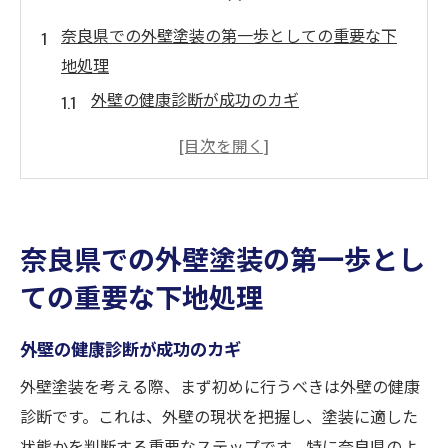
奈良県での外壁塗装の第一歩としての重要な下
地処理
外壁の健康診断が成功のカギ
下地処理で外壁の寿命を延ばす
地域特性を考慮した適切な処理法
環境に優しい下地処理の選び方
下地処理の最新技術とその効果
奈良県での外壁塗装の第一歩とし
専門家が語る下地処理の重要ポイント
ての重要な下地処理
古い塗膜を除去することが外壁塗装成功の鍵
塗膜除去のプロセスとその必要性
外壁の健康診断が成功のカギ
効果的な塗膜除去のための道具選び
外壁塗装を考える際、まず初めに行うべきは外壁の健康
塗膜除去が塗装に与える具体的な影響
診断です。これは、外壁の現状を把握し、塗装に適した
安全に塗膜を除去する方法
状態かを判断する重要なステップです。特に奈良県のよ