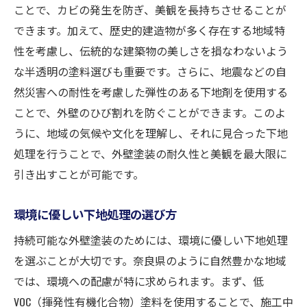
耐久性の低下とその原因
ことで、カビの発生を防ぎ、美観を長持ちさせることが
美観を損なう色ムラの発生
できます。加えて、歴史的建造物が多く存在する地域特
塗膜剥離のリスクとその対策
性を考慮し、伝統的な建築物の美しさを損なわないよう
な半透明の塗料選びも重要です。さらに、地震などの自
劣化の進行を早める要因
然災害への耐性を考慮した弾性のある下地剤を使用する
下地処理不足がもたらす損失
ことで、外壁のひび割れを防ぐことができます。このよ
プロによる再施工の必要性
うに、地域の気候や文化を理解し、それに見合った下地
下地処理の具体的な工程とその重要性を知る
処理を行うことで、外壁塗装の耐久性と美観を最大限に
現地調査から始まる工程の流れ
引き出すことが可能です。
クリーニングと修復の徹底
環境に優しい下地処理の選び方
適切なプライマーの選択と塗布
ミクロン単位での精密な仕上げ
持続可能な外壁塗装のためには、環境に優しい下地処理
検査とチェックポイントの設定
を選ぶことが大切です。奈良県のように自然豊かな地域
では、環境への配慮が特に求められます。まず、低
最終的な品質保証の重要性
VOC（揮発性有機化合物）塗料を使用することで、施工中
奈良県での外壁塗装を成功に導くための下地処