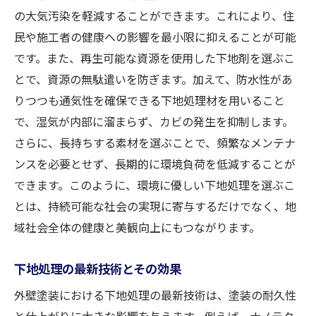
の大気汚染を軽減することができます。これにより、住
理のポイント
民や施工者の健康への影響を最小限に抑えることが可能
地域特性に応じた施工プラン
です。また、再生可能な資源を使用した下地剤を選ぶこ
効果的な工期の計画と管理
とで、資源の無駄遣いを防ぎます。加えて、防水性があ
地元職人が持つノウハウの活用
りつつも通気性を確保できる下地処理材を用いること
高品質を保証するための品質管理
で、湿気が内部に溜まらず、カビの発生を抑制します。
持続可能な施工を目指すアプローチ
さらに、長持ちする素材を選ぶことで、頻繁なメンテナ
ンスを必要とせず、長期的に環境負荷を低減することが
外壁塗装の未来を見据えた準備
できます。このように、環境に優しい下地処理を選ぶこ
とは、持続可能な社会の実現に寄与するだけでなく、地
域社会全体の健康と美観向上にもつながります。
下地処理の最新技術とその効果
外壁塗装における下地処理の最新技術は、塗装の耐久性
と仕上がりに大きな影響を与えます。例えば、ナノテク