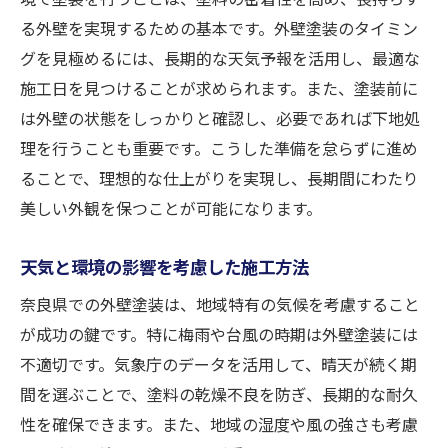
予防メンテナンスで長持ちさせる技
る外壁を実現するための基本です。外壁塗装のタイミン
専門家によるメンテナンス診断の活用
グを見極めるには、長期的な天気予報を活用し、最適な
地域の特性を考慮した独自の対策
施工日を見つけることが求められます。また、塗装前に
は外壁の状態をしっかりと確認し、必要であれば下地処
信頼できる外壁塗装業者の選び方
理を行うことも重要です。こうした準備を怠らずに進め
業者選びの際に確認すべきポイント
ることで、理想的な仕上がりを実現し、長期間にわたり
口コミとレビューの活用方法
美しい外観を保つことが可能になります。
契約前に確認すべき重要事項
業者の実績を見る観点
天気と環境の影響を考慮した施工方法
信頼性の高い見積もりの取り方
奈良県での外壁塗装は、地域特有の気候を考慮すること
アフターサポートの充実度を確認
が成功の鍵です。特に梅雨や台風の時期は外壁塗装には
奈良県の特性を活かした外壁塗装の重要性
不適切です。気象庁のデータを活用して、晴天が続く期
地域の歴史と景観に調和したデザイン
間を選ぶことで、塗料の乾燥不良を防ぎ、長期的な耐久
性を確保できます。また、地域の湿度や風の強さも考慮
奈良県特有の気候を考慮した塗装