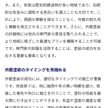
す。また、奈良は歴史的建造物が多い地域であり、伝統
相談とフィードバックを活用した計画の最
的な街並みに調和する色合いを選ぶことも大切です。こ
適化
れにより、周囲の景観を損なうことなく、外壁の耐久性
専門家が語る外壁塗装の塗料選びのポイント
と美観を両立させることができます。さらに、外壁塗装
塗料の種類とその特性について知る
の計画時には地元の専門家の意見を取り入れることで、
環境に優しい塗料のメリット
より地域に根ざした最適なプランを構築することが可能
耐久性を高める塗料選びのコツ
です。専門家の知識を活用することは、塗装の成功を左
色選びが与える印象と効果
右する重要な要素となります。
地域の気候に適した塗料の選定
外壁塗装のタイミングを見極める
専門家のアドバイスを活かした最適な選択
外壁塗装の成功には、適切なタイミングでの施工が重要
奈良県ならではの外壁塗装メンテナンス方法
です。奈良県では、特に梅雨や冬の寒い時期を避け、乾
季節ごとのメンテナンスのコツ
燥した春先や秋口に施工を行うことで、塗料の性能を最
外壁の劣化サインに注意する方法
大限に引き出すことができます。気温や湿度が適度な環
定期的なクリーニングの重要性
境で塗装を行うことは、塗料の密着性を高め、長持ちす