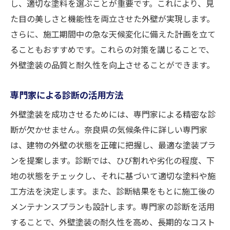
し、適切な塗料を選ぶことが重要です。これにより、見
地域の文化を反映させた外壁選び
た目の美しさと機能性を両立させた外壁が実現します。
伝統的な建築様式に合う塗装スタイル
さらに、施工期間中の急な天候変化に備えた計画を立て
地域の自然環境に配慮した施工
ることもおすすめです。これらの対策を講じることで、
地域コミュニティとの調和を重視
外壁塗装の品質と耐久性を向上させることができます。
成功事例から学ぶ外壁塗装のベストプラクティ
ス
専門家による診断の活用方法
成功事例に見る共通点
外壁塗装を成功させるためには、専門家による精密な診
失敗を避けるための教訓
断が欠かせません。奈良県の気候条件に詳しい専門家
住民の声から学ぶ実践的アドバイス
は、建物の外壁の状態を正確に把握し、最適な塗装プラ
ンを提案します。診断では、ひび割れや劣化の程度、下
具体的なケーススタディの紹介
地の状態をチェックし、それに基づいて適切な塗料や施
専門家が分析する成功要因
工方法を決定します。また、診断結果をもとに施工後の
成功事例を活かした今後のプランニング
メンテナンスプランも設計します。専門家の診断を活用
外壁塗装の専門家が教える理想の仕上がりを得
することで、外壁塗装の耐久性を高め、長期的なコスト
る方法