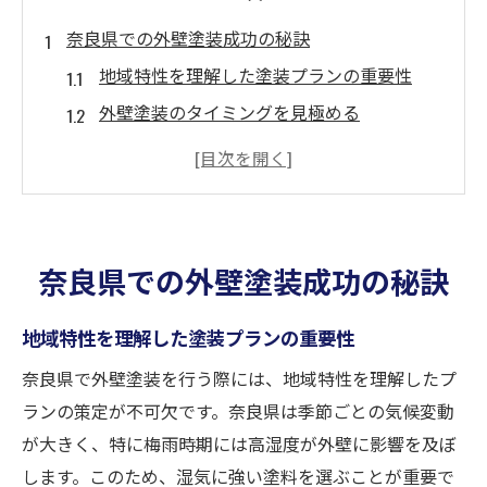
奈良県での外壁塗装成功の秘訣
地域特性を理解した塗装プランの重要性
外壁塗装のタイミングを見極める
天気と環境の影響を考慮した施工方法
専門家による診断の活用方法
長期的な耐久性を確保するための対策
効果的なコミュニケーションで理想を実現
奈良県での外壁塗装成功の秘訣
理想の外壁塗装を実現するための計画作成
予算設定とコスト管理のポイント
地域特性を理解した塗装プランの重要性
スケジュール調整と時間管理の重要性
奈良県で外壁塗装を行う際には、地域特性を理解したプ
施工前に必要な準備作業
ランの策定が不可欠です。奈良県は季節ごとの気候変動
が大きく、特に梅雨時期には高湿度が外壁に影響を及ぼ
期待する仕上がりを明確にする方法
します。このため、湿気に強い塗料を選ぶことが重要で
計画段階でのリスク管理