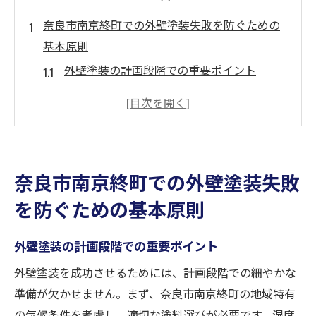
奈良市南京終町での外壁塗装失敗を防ぐための
基本原則
外壁塗装の計画段階での重要ポイント
予算設定とその管理方法
地域特有の気候条件と塗装への影響
過去の失敗事例から学ぶ教訓
塗装工事前に確認すべき法律や規制
奈良市南京終町での外壁塗装失敗
外壁塗装の失敗を防ぐためのスケジュール
を防ぐための基本原則
管理
信頼できる外壁塗装業者を見つけるためのステ
外壁塗装の計画段階での重要ポイント
ップ
外壁塗装を成功させるためには、計画段階での細やかな
奈良市での業者選びの基本基準
準備が欠かせません。まず、奈良市南京終町の地域特有
契約前に確認すべき業者の評判と実績
の気候条件を考慮し、適切な塗料選びが必要です。湿度