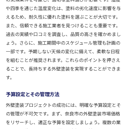
見積もり依頼で確認すべきポイント
や四季を通じた温度変化は、塗料の劣化速度に影響を与
契約前に交わすべき重要事項とその確認方
えるため、耐久性に優れた塗料を選ぶことが大切です。
法
また、信頼できる施工業者を見つけることも重要です。
過去の施工事例から信頼性を判断する方法
過去の実績や口コミを調査し、品質の高さを確かめまし
ょう。さらに、施工期間中のスケジュール管理も計画の
保証内容とアフターサービスの重要性
一部です。予期しない天候の変化に備えて、柔軟な日程
奈良市で外壁塗装を成功させるための塗料選び
を組むことが推奨されます。これらのポイントを押さえ
の秘訣
ることで、長持ちする外壁塗装を実現することができま
環境に優しい塗料の選び方
す。
耐久性と価格のバランスを考えた選定
色の選択が建物全体に与える影響
予算設定とその管理方法
最新の塗料技術とその利点
外壁塗装プロジェクトの成功には、明確な予算設定とそ
奈良市の気候に適した塗料の特性
の管理が不可欠です。まず、奈良市の外壁塗装市場価格
塗料選びで失敗しないための専門家の意見
をリサーチし、適正な予算を設定しましょう。複数の業