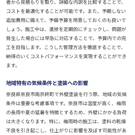
外壁塗装失敗を回避するための施工前の準備と
者から見積もりを取り、詳細な内訳を比較することで、
は
コストを最適化することが可能です。また、予期しない
追加費用に備えて、予備予算を用意しておくのも良いで
施工前の現地調査の重要性
しょう。施工中は、進捗を定期的にチェックし、問題が
下地処理とその手順
発生した場合には早急に対応することで、予算内での完
塗装工事に必要な許可の取得方法
工を目指します。こうした管理方法を徹底することで、
近隣住民への配慮とその方法
納得のいくコストパフォーマンスを実現することができ
施工スケジュールの立て方とその確認
ます。
準備段階でのトラブル回避方法
奈良市のプロが教える外壁塗装の重要なチェッ
地域特有の気候条件と塗装への影響
クポイント
奈良県奈良市南京終町で外壁塗装を行う際、地域の気候
施工中に確認すべき品質基準
条件は重要な考慮事項です。奈良市は湿度が高く、梅雨
チェックリスト作成のポイント
の長雨や夏の猛暑を特徴とするため、外壁にかかる負荷
は大きくなります。特に、梅雨時の施工は、塗料の乾燥
施工途中の進捗確認とその方法
不良を引き起こし、仕上がりに影響を及ぼす可能性があ
仕上がりの品質保証とその期間