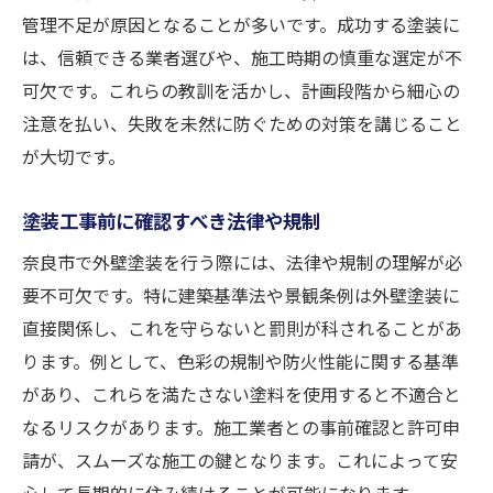
成功事例に学ぶ塗料選びの基準
管理不足が原因となることが多いです。成功する塗装に
過去の成功ケースからの注意点
は、信頼できる業者選びや、施工時期の慎重な選定が不
実際の施工過程における工夫
可欠です。これらの教訓を活かし、計画段階から細心の
成功事例に基づく費用対効果の分析
注意を払い、失敗を未然に防ぐための対策を講じること
施工後の住み心地の変化と評価
が大切です。
成功事例に見るトラブル回避策
塗装工事前に確認すべき法律や規制
長持ちする外壁塗装を実現するためのメンテナ
奈良市で外壁塗装を行う際には、法律や規制の理解が必
ンス方法
要不可欠です。特に建築基準法や景観条例は外壁塗装に
定期メンテナンスの頻度とその内容
直接関係し、これを守らないと罰則が科されることがあ
簡単にできる日常的なケア方法
ります。例として、色彩の規制や防火性能に関する基準
専門業者による定期点検の利点
があり、これらを満たさない塗料を使用すると不適合と
メンテナンス時に見落としがちなポイント
なるリスクがあります。施工業者との事前確認と許可申
外壁塗装を長持ちさせるための環境配慮
請が、スムーズな施工の鍵となります。これによって安
異常を早期発見するためのチェックポイン
心して長期的に住み続けることが可能になります。