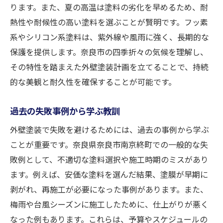
ります。また、夏の高温は塗料の劣化を早めるため、耐
不具合発生時の対処方法
熱性や耐候性の高い塗料を選ぶことが賢明です。フッ素
完了後のチェックポイントとその確認方法
系やシリコン系塗料は、紫外線や風雨に強く、長期的な
外壁塗装のトラブルを避けるための業者とのコ
保護を提供します。奈良市の四季折々の気候を理解し、
ミュニケーション術
その特性を踏まえた外壁塗装計画を立てることで、持続
契約前のコミュニケーションで確認すべき
的な美観と耐久性を確保することが可能です。
事項
施工中の定期的な打ち合わせの重要性
過去の失敗事例から学ぶ教訓
トラブル発生時の迅速な対応法
外壁塗装で失敗を避けるためには、過去の事例から学ぶ
業者へのフィードバックとその伝え方
ことが重要です。奈良県奈良市南京終町での一般的な失
敗例として、不適切な塗料選択や施工時期のミスがあり
信頼関係を築くためのコミュニケーション
ます。例えば、安価な塗料を選んだ結果、塗膜が早期に
施工後のフォローアップの重要性
剥がれ、再施工が必要になった事例があります。また、
成功した外壁塗装事例から学ぶポイントと注意
梅雨や台風シーズンに施工したために、仕上がりが悪く
点
なった例もあります。これらは、予算やスケジュールの