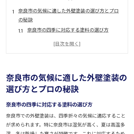
奈良市の気候に適した外壁塗装の選び方とプロ
の秘訣
奈良市の四季に対応する塗料の選び方
湿気対策に効果的な塗装技術とは
奈良市の気温変動に強い外壁塗装の特徴
プロが推奨する塗装の色選びと景観調和
気候に合った施工スケジュールの重要性
奈良市の気候に適した外壁塗装の
奈良市における外壁塗装の最新トレンド
選び方とプロの秘訣
外壁塗装で奈良市の景観を守るためのプロアド
バイス
奈良市の四季に対応する塗料の選び方
地域の文化を考慮したカラーコーディネー
奈良市での外壁塗装は、四季折々の気候に適応すること
ト
が求められます。特に奈良市は湿気が高く、夏は高温多
古い町並みと調和させるデザインの秘訣
湿、冬は乾燥した寒さが特徴です。これに対応するため