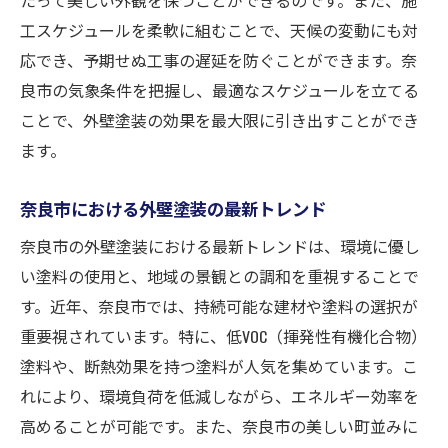
工スケジュールを柔軟に組むことで、天候の変動にも対
プロが教える奈良市での外壁塗装に必要な準備
応でき、予期せぬ工事の遅延を防ぐことができます。奈
と注意点
良市の気象条件を把握し、最適なスケジュールを立てる
施工前に確認すべき準備事項と適切な流れ
ことで、外壁塗装の効果を最大限に引き出すことができ
安全性を確保するための事前対策とその重
ます。
要性
外壁塗装での失敗を避けるための注意点
奈良市における外壁塗装の最新トレンド
施工前に知っておくべき奈良市の気候特性
奈良市の外壁塗装における最新トレンドは、環境に優し
プロによる施工前後のチェックポイント
い塗料の使用と、地域の景観との調和を重視することで
納得のいく仕上がりのための業者とのコミ
す。近年、奈良市では、持続可能な建材や塗料の選択が
ュニケーション
重要視されています。特に、低VOC（揮発性有機化合物）
塗料や、断熱効果を持つ塗料が人気を集めています。こ
れにより、環境負荷を低減しながら、エネルギー効率を
高めることが可能です。また、奈良市の美しい町並みに