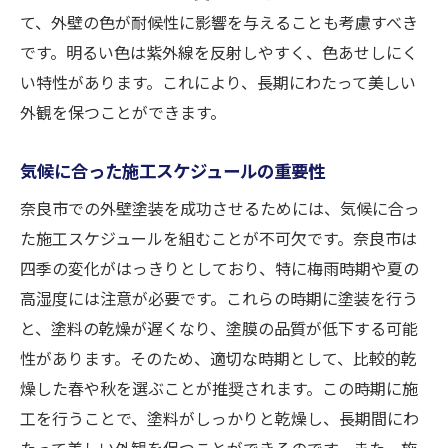
て、外壁の色が耐候性に影響を与えることも考慮すべき
住まいを守るための防水対策のポイント
です。明るい色は紫外線を反射しやすく、色あせしにく
外壁塗装の耐久性を支えるメンテナンス計
い特性があります。これにより、長期にわたって美しい
画
外観を保つことができます。
外観を美しく保つための奈良市での外壁塗装の
コツ
気候に合った施工スケジュールの重要性
外観美を保つためのカラー選びのテクニッ
奈良市での外壁塗装を成功させるためには、気候に合っ
ク
た施工スケジュールを組むことが不可欠です。奈良市は
塗装によるデザイン性の向上を図る方法
四季の変化がはっきりとしており、特に梅雨時期や夏の
住まいの印象を左右する塗り替えタイミン
高湿度には注意が必要です。これらの時期に塗装を行う
グ
と、塗料の乾燥が遅くなり、塗膜の品質が低下する可能
美しい仕上がりを実現するための施工ポイ
性があります。そのため、適切な時期として、比較的乾
ント
燥した春や秋を選ぶことが推奨されます。この時期に施
プロが教える外観維持のための工夫とは
工を行うことで、塗料がしっかりと乾燥し、長期間にわ
奈良市の街並みに溶け込むデザインセンス
たって美しい外観を保つことができるのです。また、施