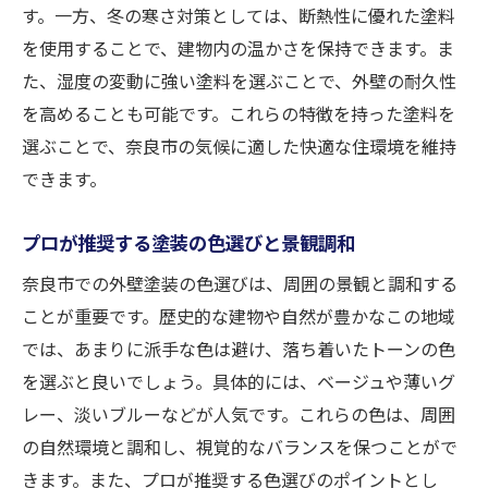
建物の寿命を延ばす外壁塗装の役割
す。一方、冬の寒さ対策としては、断熱性に優れた塗料
長持ちする外壁塗装のための施工ステップ
を使用することで、建物内の温かさを保持できます。ま
た、湿度の変動に強い塗料を選ぶことで、外壁の耐久性
奈良市の住宅に適した防水塗料の選定
を高めることも可能です。これらの特徴を持った塗料を
耐久性を高めるためのプロの技術とは
選ぶことで、奈良市の気候に適した快適な住環境を維持
外壁塗装で快適な住環境を実現する方法
できます。
住宅性能を向上させるための塗装テクニッ
ク
プロが推奨する塗装の色選びと景観調和
外壁塗装後のメンテナンスが重要な奈良市での
奈良市での外壁塗装の色選びは、周囲の景観と調和する
施工法
ことが重要です。歴史的な建物や自然が豊かなこの地域
塗装後のメンテナンスが持つ意味と重要性
では、あまりに派手な色は避け、落ち着いたトーンの色
奈良市における定期メンテナンスの効果
を選ぶと良いでしょう。具体的には、ベージュや薄いグ
プロが勧める外壁の点検とメンテナンス方
レー、淡いブルーなどが人気です。これらの色は、周囲
法
の自然環境と調和し、視覚的なバランスを保つことがで
長期間持続する塗装のためのケア手法
きます。また、プロが推奨する色選びのポイントとし