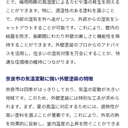
とで、梅雨時期の高湿度によるカビや藻の発生を抑える
外壁塗装の耐久性を高めるための奈良市特有の
ことができます。特に、透湿性のある塗料を選ぶこと
ポイント
で、内部の湿気を外へ逃がしつつ、外部からの湿気をシ
ャットアウトすることが可能です。これにより、壁内の
高温多湿環境に強い塗料の選び方
結露を防ぎ、長期間にわたり外壁の美しさと機能性を保
耐久性を維持するためのプロが薦める下地
持することができます。外壁塗装のプロからのアドバイ
処理
スを活用し、住まいの湿気対策を万全にすることが、快
奈良市特有の気候条件を考慮した塗装スケ
適な住環境の維持につながります。
ジュール
耐久性向上に寄与する施工技術とその効果
奈良市の気温変動に強い外壁塗装の特徴
外壁の劣化を防ぐための適切なメンテナン
奈良市は四季がはっきりしており、気温の変動が大きい
ス法
地域です。このため、外壁塗装には特別な工夫が求めら
奈良市の外壁塗装における最新技術の活用
れます。まず、夏の高温に対応するためには、遮熱性が
奈良市の外壁塗装で住まいを長持ちさせる技術
高い塗料を選ぶことが重要です。これにより、外気の熱
と知識
を効果的に反射し、室内温度の上昇を防ぐことができま