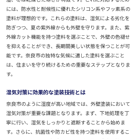
奈良市の歴史的建造物に学ぶ色選び
には、防水性と耐候性に優れたシリコン系やフッ素系の
プロが教える景観維持のための技術
塗料が理想的です。これらの塗料は、湿気による劣化を
周辺環境と調和する塗装のポイント
防ぎつつ、夏の紫外線からも外壁を守ります。また、紫
外線カット機能を持つ塗料を選ぶことで、外壁の色褪せ
奈良市の景観条例に基づく施工アプローチ
を抑えることができ、長期間美しい状態を保つことが可
奈良市で安心して依頼できる外壁塗装業者の見
能です。奈良市の独特な気候に適した塗料を選ぶこと
つけ方
は、住まいを守り続けるための重要なステップとなりま
信頼できる業者を選ぶための基本チェック
す。
リスト
施工実績からみる優良業者の見極め方
湿気対策に効果的な塗装技術とは
地元に根付いた業者が持つ強みとは
奈良市のように湿度が高い地域では、外壁塗装において
契約前に確認すべき保証内容とアフターサ
湿気対策が重要な課題となります。まず、下地処理を丁
ービス
寧に行い、湿気をしっかりと遮断することから始めま
顧客の声を参考にした業者選びのポイント
す。さらに、抗菌性や防カビ性を持つ塗料を使用するこ
奈良市で評判の高い業者ランキング