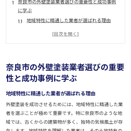
奈良市の外壁塗装業者選びの重要性と成功事例
に学ぶ
地域特性に精通した業者が選ばれる理由
成功事例から見る外壁塗装の進化
奈良市特有の気候に対する対策
施工業者の選定で失敗しないためのポイン
ト
奈良市の外壁塗装業者選びの重要
事例に基づく業者選びのステップ
性と成功事例に学ぶ
外壁塗装の成功事例に学ぶ投資の価値
外壁塗装で奈良市の美観と耐久性を保つための
地域特性に精通した業者が選ばれる理由
ポイント
外壁塗装を成功させるためには、地域特性に精通した業
適切な塗料選びが美観を左右する
者を選ぶことが極めて重要です。特に奈良市のような地
耐久性を高める塗装技術の選択
域では、古くからの建築物が多く、独特の気候風土が存
奈良市の建築様式に調和するデザイン
在します。地域特性を理解した業者は、その土地特有の