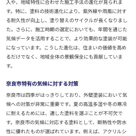
入や、地域特性に合わせた施工手法の進化が見られま
四季を通じた塗装のタイミング
す。特に、塗料の技術進化により、紫外線や雨風に対す
耐久性を高める塗装技術の導入
る耐久性が向上し、塗り替えのサイクルが長くなりまし
気候に配慮した施工事例の紹介
た。さらに、施工時期の選定においても、年間を通じた
環境に優しい塗装方法の選択
気候データを活用することで、より効果的な塗装が可能
外壁塗装で奈良市の資産価値を守る秘訣
になっています。こうした進化は、住まいの価値を高め
資産価値を高める外壁塗装のポイント
るだけでなく、地域全体の景観保全にも貢献していま
す。
定期的なメンテナンスの重要性
外壁塗装が資産保護に繋がる理由
奈良市特有の気候に対する対策
資産価値を維持するための施工事例
奈良市は四季がはっきりしており、外壁塗装において気
塗装投資の回収を考えたプランニング
候への対策が非常に重要です。夏の高温多湿や冬の寒冷
長期的視点で見る資産価値の向上
に耐えるためには、適した塗料を選ぶことが不可欠で
奈良市の外壁塗装成功事例から学ぶ業者選定の
す。奈良市の気候に対応する塗料として、断熱性や防水
流れ
性に優れたものが選ばれています。例えば、アクリルシ