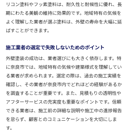
成功事例に基づく業者選定のプロセス
リコン塗料やフッ素塗料は、耐久性と耐候性に優れ、長
事例から見る施工前後の効果
期にわたる美観の維持に効果的です。地域特有の気候を
業者選定で重視すべきチェックポイント
よく理解した業者が選ぶ塗料は、外壁の寿命を大幅に延
ばすことができます。
契約前に確認すべき保証内容
成功事例が示す選定基準の重要性
施工業者の選定で失敗しないためのポイント
選定後の施工結果に見る満足度
外壁塗装の成功は、業者選びにも大きく依存します。特
外壁塗装業者選びで成功する奈良市の住まい改
に奈良市では、地域特有の気候や建築様式を理解してい
修術
る業者が求められます。選定の際は、過去の施工実績を
住まいの価値を高める改修術
確認し、その業者が奈良市内でどれほどの経験があるか
外壁塗装でリノベーション効果を
を調査することが重要です。また、見積もりの透明性や
選び方次第で変わる住まいの印象
アフターサービスの充実度も重要なポイントです。信頼
改修成功に導く業者の特徴
できる業者は、施工前の詳細な説明や施工中の進捗報告
住まい改修におけるデザインの重要性
を怠らず、顧客とのコミュニケーションを大切にしま
す。
外壁塗装がもたらす生活の質向上