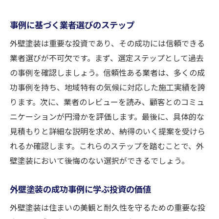
奈良市の建築様式に合う外壁塗装業者との出会
事例に基づく業者選びのステップ
い方
外壁塗装は重要な投資であり、その成功には信頼できる
建築様式に調和する業者選びの基準
業者選びが不可欠です。まず、選定ステップとして過去
地元業者だからできるデザイン提案
の事例を確認しましょう。信頼性ある業者は、多くの成
奈良市特有の建築文化を守る方法
功事例を持ち、地域特有の気候に対応した施工実績を誇
歴史ある建物に適した塗装技術
ります。次に、業者のレビューを読み、顧客とのコミュ
業者選びの際に確認すべき施工実績
ニケーションが円滑かを評価します。最後に、具体的な
地域文化を反映した外壁塗装事例
見積もりと詳細な説明を求め、納得のいく提案を受けら
れるか確認します。これらのステップを踏むことで、外
壁塗装において後悔のない選択ができるでしょう。
外壁塗装の成功事例に学ぶ投資の価値
外壁塗装は住まいの美観と耐久性を守るための重要な投