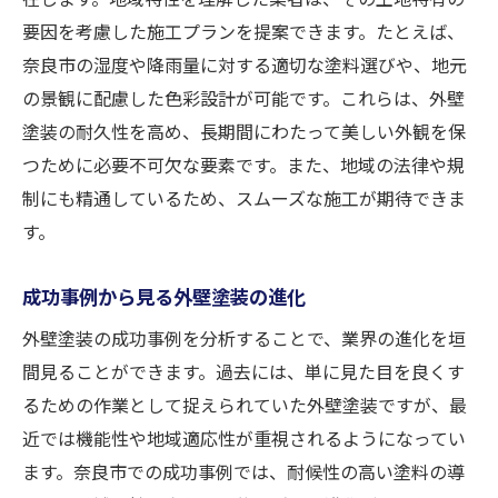
気候条件を考慮した塗装計画
要因を考慮した施工プランを提案できます。たとえば、
美観と耐久性を両立する施工事例
奈良市の湿度や降雨量に対する適切な塗料選びや、地元
の景観に配慮した色彩設計が可能です。これらは、外壁
長期間持続する外壁塗装の秘訣
塗装の耐久性を高め、長期間にわたって美しい外観を保
地元業者を選ぶ奈良市の外壁塗装成功法とは
つために必要不可欠な要素です。また、地域の法律や規
奈良市で信頼される業者の特徴
制にも精通しているため、スムーズな施工が期待できま
過去の成功事例に基づいた選び方
す。
地元業者ならではのアフターサービス
信頼できる業者を見つける方法
成功事例から見る外壁塗装の進化
地域特有の問題を解決する業者選び
外壁塗装の成功事例を分析することで、業界の進化を垣
施工後のフォローアップに注目
間見ることができます。過去には、単に見た目を良くす
奈良市の気候に合った外壁塗装業者選びのコツ
るための作業として捉えられていた外壁塗装ですが、最
近では機能性や地域適応性が重視されるようになってい
湿度に強い塗料の重要性
ます。奈良市での成功事例では、耐候性の高い塗料の導
気候条件を熟知した業者の選び方