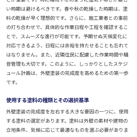
地域環境に応じた色選びの基準
い時期は避けるべきです。春や秋の乾燥した時期は、塗
料の乾燥が早く理想的です。さらに、施工業者との事前
色合い選定で後悔しないための事前確認
の打ち合わせで、具体的な作業日程や工程を確認するこ
施工前の準備が外壁塗装の長持ちする美観を実
とで、スムーズな進行が可能です。予期せぬ天候変化に
現する鍵
対応できるよう、日程には余裕を持たせることも忘れて
下地処理の重要性とその方法
はなりません。また、近隣住民に配慮した作業時間や騒
天候と気候の影響を最小限に抑える準備
音管理も大切です。このように、しっかりとしたスケジ
外壁の状態チェックと補修の必要性
ュール計画は、外壁塗装の完成度を高めるための第一歩
周辺環境への配慮と保護対策
です。
施工前の近隣への配慮と連絡方法
使用する塗料の種類とその選択基準
資材の保管方法とその管理
外壁塗装の施工中に注意すべきチェックポイン
外壁塗装の完成度を左右する大きな要因の一つに、使用
トとは
する塗料の選定があります。塗料は外壁の素材や建物の
立地条件、気候に応じて最適なものを選ぶ必要がありま
塗装工程における品質管理の重要性