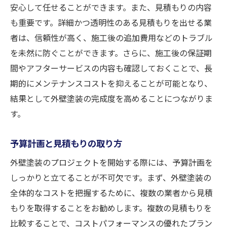
外壁塗装が完成した後の満足度を左右する最終
安心して任せることができます。また、見積もりの内容
確認の方法
も重要です。詳細かつ透明性のある見積もりを出せる業
施工後に確認すべき色合いと均一性
者は、信頼性が高く、施工後の追加費用などのトラブル
塗装膜の厚さと密着性の確認
を未然に防ぐことができます。さらに、施工後の保証期
保証内容の再確認と必要な書類の整理
間やアフターサービスの内容も確認しておくことで、長
期的にメンテナンスコストを抑えることが可能となり、
施工業者との最終的な合意形成
結果として外壁塗装の完成度を高めることにつながりま
顧客フィードバックの重要性とその活用
す。
次回メンテナンス時期の予定と相談
保証内容の理解で安心感を得る外壁塗装の選び
予算計画と見積もりの取り方
方
外壁塗装のプロジェクトを開始する際には、予算計画を
保証期間と内容の詳細確認
しっかりと立てることが不可欠です。まず、外壁塗装の
保証が適用される条件を理解する
全体的なコストを把握するために、複数の業者から見積
アフターサービスの種類とその活用法
もりを取得することをお勧めします。複数の見積もりを
保証書の確認と保管方法
比較することで、コストパフォーマンスの優れたプラン