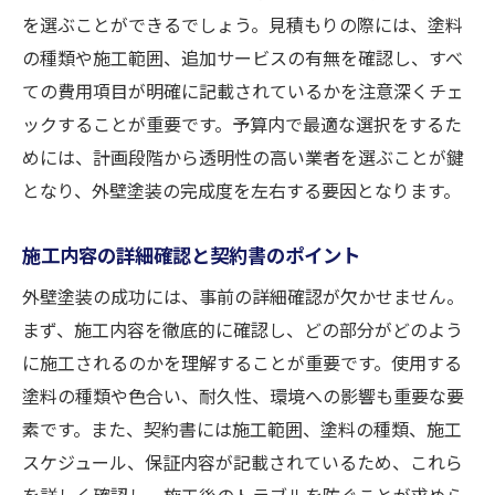
保証内容に含まれないケースの把握
を選ぶことができるでしょう。見積もりの際には、塗料
の種類や施工範囲、追加サービスの有無を確認し、すべ
施工業者選びにおける保証の重視ポイント
ての費用項目が明確に記載されているかを注意深くチェ
理想的な仕上がりを追求する外壁塗装の秘訣
ックすることが重要です。予算内で最適な選択をするた
高品質な仕上がりを実現するための施工技
めには、計画段階から透明性の高い業者を選ぶことが鍵
術
となり、外壁塗装の完成度を左右する要因となります。
塗料選びで考慮すべき重要ポイント
施工前後のコミュニケーションの重要性
施工内容の詳細確認と契約書のポイント
施工後に期待される効果とその持続性
外壁塗装の成功には、事前の詳細確認が欠かせません。
プロフェッショナルのアドバイスを活用す
まず、施工内容を徹底的に確認し、どの部分がどのよう
る方法
に施工されるのかを理解することが重要です。使用する
理想的な仕上がりを追求するための最新技
塗料の種類や色合い、耐久性、環境への影響も重要な要
術の活用
素です。また、契約書には施工範囲、塗料の種類、施工
スケジュール、保証内容が記載されているため、これら
を詳しく確認し、施工後のトラブルを防ぐことが求めら