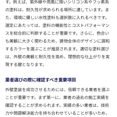
す。例えば、紫外線や雨風に強いシリコン系やフッ素系
作業進行状況の確認とその方法
の塗料は、耐久性が求められる場所に適しています。ま
気温と湿度が施工に及ぼす影響
た、環境に優しい水性塗料も選択肢に入れるべきです。
塗装技術と仕上がりの関係性
選定にあたっては、塗料の機能性とコストパフォーマン
安全対策と作業員の配慮
スを総合的に判断することが重要です。さらに、色合い
施工中に発生する問題への対処法
も美観に大きく関わるため、建物全体のデザインに調和
完成度を高める外壁塗装後のメンテナンスの重
するカラーを選ぶことが推奨されます。適切な塗料選び
要性
は、外壁の美観と耐久性を高め、理想的な仕上がりを実
定期的な点検のタイミングと実施方法
現する鍵となります。
簡単にできる清掃方法と使用道具
業者選びの際に確認すべき重要項目
劣化を防ぐための予防策
外壁塗装を成功させるためには、信頼できる業者を選ぶ
保証期間内に行うべきメンテナンス
ことが重要です。まず第一に、業者の過去の施工実績を
塗装の色あせを防ぐための工夫
確認することが求められます。実績の多い業者は、技術
プロによる点検が必要なサイン
力や問題解決能力を持ち合わせていることが多いため、