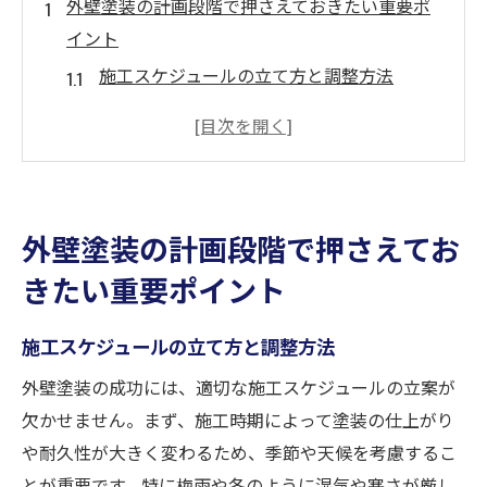
外壁塗装の計画段階で押さえておきたい重要ポ
イント
施工スケジュールの立て方と調整方法
使用する塗料の種類とその選択基準
業者選びの際に確認すべき重要項目
予算計画と見積もりの取り方
施工内容の詳細確認と契約書のポイント
外壁塗装の計画段階で押さえてお
環境配慮と持続可能な塗装計画
きたい重要ポイント
色合い選定で外壁塗装の完成度を左右する選択
肢を知る
施工スケジュールの立て方と調整方法
外観に合う色合いの選び方
外壁塗装の成功には、適切な施工スケジュールの立案が
色の耐久性とメンテナンス面での考慮点
欠かせません。まず、施工時期によって塗装の仕上がり
流行の色と長持ちする色のバランス
や耐久性が大きく変わるため、季節や天候を考慮するこ
色見本と実物の違いを理解する
とが重要です。特に梅雨や冬のように湿気や寒さが厳し