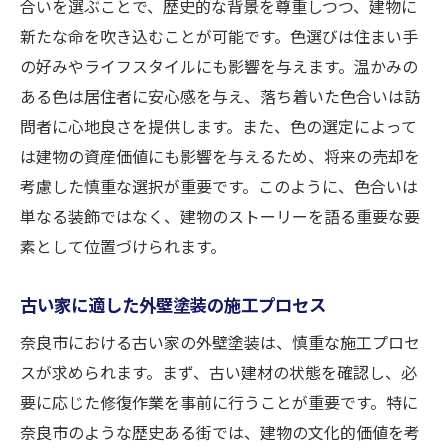
合いを選ぶことで、歴史的な背景を尊重しつつ、建物に
心理的効果を考慮した色の活用
新たな命を吹き込むことが可能です。色選びは住まい手
実際の施工事例から学ぶ色の効果
の好みやライフスタイルにも影響を与えます。温かみの
カラーテストの重要性と活用法
ある色は居住者に安心感を与え、落ち着いた色合いは訪
町並みと調和する外壁塗装のデザイン術
問者に心地良さを提供します。また、色の選定によって
歴史的背景を考慮したデザイン選択
は建物の資産価値にも影響を与えるため、将来の売却を
考慮した慎重な選択が重要です。このように、色合いは
モダンとクラシックの融合方法
単なる装飾ではなく、建物のストーリーを語る重要な要
奈良市特有の建築スタイルを取り入れる
素として位置づけられます。
自然素材を用いたデザインの魅力
色と素材の組み合わせで生まれる調和
古い家に適した外壁塗装の施工プロセス
町並み全体の景観を保つための工夫
奈良市における古い家の外壁塗装は、慎重な施工プロセ
外壁塗装で個性をプラスする奈良市の住宅
スが求められます。まず、古い建材の状態を確認し、必
個性を引き出すデザインの考え方
要に応じた修復作業を事前に行うことが重要です。特に
カスタマイズ可能な塗装技術の紹介
奈良市のような歴史ある街では、建物の文化的価値を考