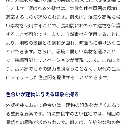
与えます。選ばれる外壁材は、気候条件や周囲の環境に
奈良市の景観条例について知っておくべき
適応するものが求められます。例えば、湿気や高温に強
こと
い素材を使用することで、長期間にわたって建物を保護
外壁塗装で実現する古い家の耐久性と美しさ
することが可能です。また、自然素材を使用することに
長持ちする塗料の選び方
より、地域の景観との調和が図れ、町並みに溶け込むこ
塗装工程で注意すべき点
とができます。さらに、環境に優しい素材を選ぶこと
外壁の定期的なチェック方法
で、持続可能なリノベーションが実現します。これによ
美しさを保つための掃除と手入れ
り、古い家でもその魅力を損なうことなく、現代の生活
劣化を防ぐための環境配慮
にフィットした住空間を提供することができます。
施工後のアフターケアの重要性
色合いが建物に与える印象を探る
奈良市の古い家にふさわしい外壁塗装の色合い
外壁塗装において色合いは、建物の印象を大きく左右す
伝統色を活かしたデザイン提案
る重要な要素です。特に奈良市の古い住宅では、周囲の
周囲の街並みと調和する色選び
景観との調和が求められます。例えば、伝統的な和の色
四季を感じる色合いの選び方