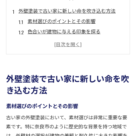
外壁塗装で古い家に新しい命を吹き込む方法
素材選びのポイントとその影響
色合いが建物に与える印象を探る
古い家に適した外壁塗装の施工プロセス
耐久性を高めるためのメンテナンス法
奈良市での成功事例紹介
効果的なコスト管理の方法
外壁塗装で古い家に新しい命を吹
奈良市の歴史と調和する外壁塗装の選び方
き込む方法
伝統的な色合いを取り入れるメリット
地域の文化に合わせた素材選定
素材選びのポイントとその影響
歴史的建物と新築のバランスを考える
古い家の外壁塗装において、素材選びは非常に重要な要
調和を生むデザインの工夫
素です。特に奈良市のように歴史的な背景を持つ地域で
専門家に相談する際のポイント
は、外壁材の選択が建物の美観と耐久性に大きな影響を