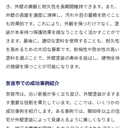
不動産価値を高める外壁塗装の役割
き、外壁の美観と耐久性を長期間維持できます。また、
リノベーションと外壁塗装の相乗効果
外壁の表面を適度に清掃し、汚れや苔の蓄積を防ぐこと
地域の魅力を引き立てる工夫
も効果的です。これにより、外観を保つだけでなく、塗
住み心地を向上させる塗装プラン
装が本来持つ保護効果を損なうことなく活かすことがで
きます。最後に、適切な塗料を使用することも、耐久性
持続可能な住環境を目指した外壁塗装
を高めるための大切な要素です。耐候性や防水性の高い
塗料を選ぶことで、外壁塗装の寿命を延ばし、建物全体
の価値を保つことが可能になります。
奈良市での成功事例紹介
奈良市は、古い家屋が多く立ち並び、外壁塗装がますま
す重要な役割を果たしています。ここでは、いくつかの
成功事例を紹介します。ある事例では、築50年以上の住
宅が外壁塗装によって見違えるように美しくなりまし
た。地元の業者が提供したカスタマイズされたプランに