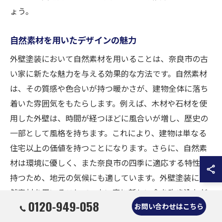
ょう。
自然素材を用いたデザインの魅力
外壁塗装において自然素材を用いることは、奈良市の古
い家に新たな魅力を与える効果的な方法です。自然素材
は、その質感や色合いが持つ暖かさが、建物全体に落ち
着いた雰囲気をもたらします。例えば、木材や石材を使
用した外壁は、時間が経つほどに風合いが増し、歴史の
一部として風格を持ちます。これにより、建物は単なる
住宅以上の価値を持つことになります。さらに、自然素
材は環境に優しく、また奈良市の四季に適応する特性を
持つため、地元の気候にも適しています。外壁塗装に自
然素材を用いることで、古い家に新しい命を吹き込むだ
0120-949-058
お問い合わせはこちら
けでなく、持続可能な未来を見据えた選択をすることが
できます。このようなデザインの選択は、住まい手にと