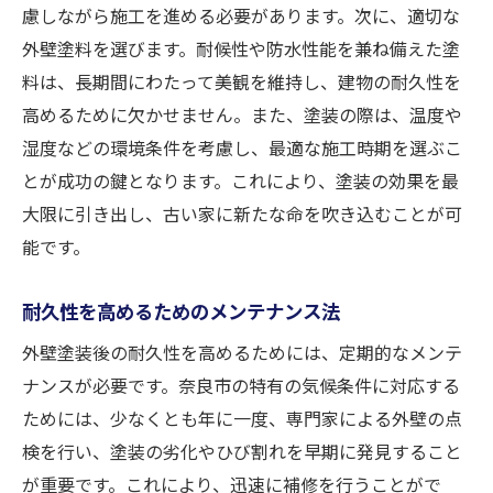
住宅の特徴に合わせたオリジナルデザイン
慮しながら施工を進める必要があります。次に、適切な
外壁塗料を選びます。耐候性や防水性能を兼ね備えた塗
小物や装飾でアクセントを加える方法
料は、長期間にわたって美観を維持し、建物の耐久性を
住む人のライフスタイルを反映させる
高めるために欠かせません。また、塗装の際は、温度や
プロフェッショナルと共に作るデザイン
湿度などの環境条件を考慮し、最適な施工時期を選ぶこ
古都の風情を感じる外壁塗装の秘訣
とが成功の鍵となります。これにより、塗装の効果を最
古都らしさを残すための色彩選び
大限に引き出し、古い家に新たな命を吹き込むことが可
伝統技法を用いた塗装の魅力
能です。
歴史的建築物を参考にしたアレンジ
耐久性を高めるためのメンテナンス法
奈良市特有の風景を反映するデザイン
自然環境と共存するための配慮
外壁塗装後の耐久性を高めるためには、定期的なメンテ
ナンスが必要です。奈良市の特有の気候条件に対応する
地域の風土に合った施工方法
ためには、少なくとも年に一度、専門家による外壁の点
奈良市で外壁塗装を活用した住まいの新価値
検を行い、塗装の劣化やひび割れを早期に発見すること
塗装を通じて住まいに価値を加える方法
が重要です。これにより、迅速に補修を行うことがで