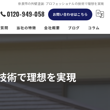
奈良市の外壁塗装: プロフェッショナルの技術で理想を実現
0120-949-058
お問い合わせはこちら
る質問
当社の特徴
会社概要
ブログ
コラム
リフォーム
屋根
外構工事
の技術で理想を実現
防水工事
雨樋工事