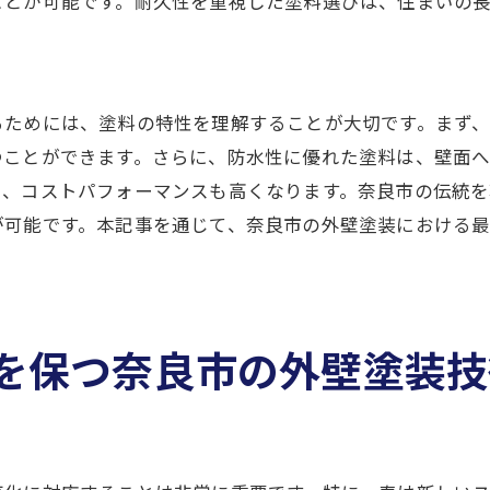
ことが可能です。耐久性を重視した塗料選びは、住まいの
奈良市の風土に適した施工方法
気候を考慮した塗装のタイミング
プロが解説する奈良市特有の塗装課題
るためには、塗料の特性を理解することが大切です。まず
環境に配慮した外壁塗装の実例
つことができます。さらに、防水性に優れた塗料は、壁面
外壁塗装のプロが語る美しい仕上がりの条件
し、コストパフォーマンスも高くなります。奈良市の伝統
均一で美しい仕上がりを実現する秘訣
が可能です。本記事を通じて、奈良市の外壁塗装における
プロの目線で見る色ムラのない塗装法
美しい仕上がりを保つためのメンテナンス
塗装の仕上がりに影響する要因
を保つ奈良市の外壁塗装技
細部まで行き届いた仕上げ技術
プロフェッショナルが語る美観の要素
耐久性と美観を両立する奈良市の外壁塗装戦略
長持ちする外壁塗装の選択肢