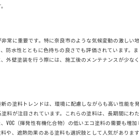
夏の熱を反射する塗装技術
す。
冬の寒さから守る断熱塗装法
プロのシーリング技術で雨水対策万全の外壁塗装
雨水から外壁を守るシーリングの重要性
が非常に重要です。特に奈良市のような気候変動の激しい
シーリングの種類とその特性
、防水性とともに色持ちの良さでも評価されています。ま
奈良市の気候に合ったシーリング材料
に、外壁塗装を行う際には、施工後のメンテナンスが少な
プロが行うシーリングの工程と注意点
雨季に備える外壁の防水対策
シーリングが長持ちする秘訣
奈良市伝統と現代エレガンスを両立する外壁塗装術
最新の塗料トレンドは、環境に配慮しながらも高い性能を
伝統美を活かす外壁カラー選び
系塗料が注目されています。これらの塗料は、長期間にわ
現代的デザインと調和する外壁塗装
、VOC（揮発性有機化合物）の低いエコ塗料の需要も増
古都奈良に似合うモダンな外観作り
塗料や、遮熱効果のある塗料も選択肢として人気がありま