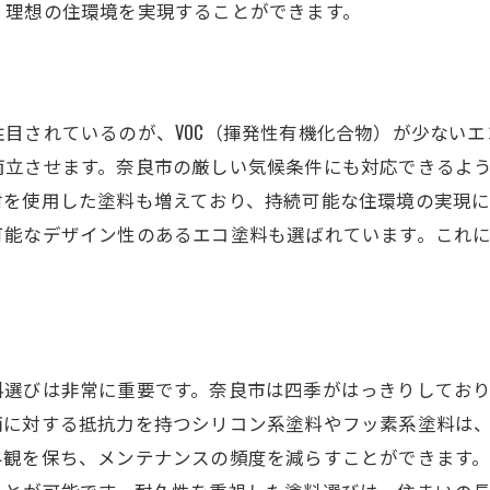
、理想の住環境を実現することができます。
伝統と革新を織り交ぜた塗装技法
奈良市ならではの外壁デザイン例
歴史的建造物に学ぶ外壁塗装のコツ
外壁塗装で住まいの価値を高めるプロのアプローチ
目されているのが、VOC（揮発性有機化合物）が少ない
資産価値を上げる外壁塗装のポイント
両立させます。奈良市の厳しい気候条件にも対応できるよ
材を使用した塗料も増えており、持続可能な住環境の実現
リノベーションで実現する美しい外観
可能なデザイン性のあるエコ塗料も選ばれています。これ
プロがアドバイスする価値向上の秘策
外壁塗装で家の寿命を延ばす方法
美観と機能性を兼ね備える塗装プラン
外壁塗装がもたらす経済的効果
料選びは非常に重要です。奈良市は四季がはっきりしてお
奈良市の気候に最適な外壁塗装の秘訣を解説
雨に対する抵抗力を持つシリコン系塗料やフッ素系塗料は
湿気と高温に強い塗装の選び方
外観を保ち、メンテナンスの頻度を減らすことができます
四季の移り変わりに耐える塗料の特性