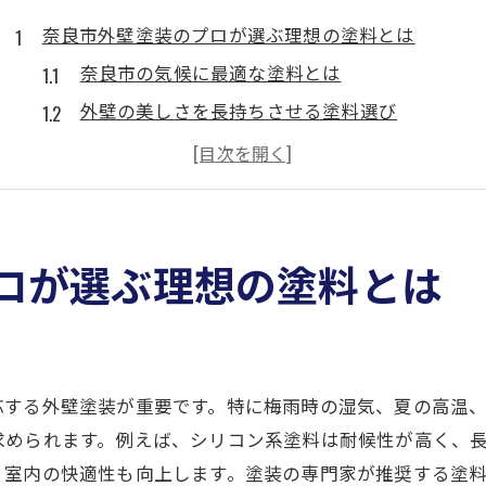
奈良市外壁塗装のプロが選ぶ理想の塗料とは
奈良市の気候に最適な塗料とは
外壁の美しさを長持ちさせる塗料選び
プロが推奨する最新の塗料トレンド
環境に優しい外壁塗料の選択肢
耐久性重視の奈良市外壁塗料
理想の仕上がりを実現する塗料の特性
ロが選ぶ理想の塗料とは
四季を通じて美しさを保つ奈良市の外壁塗装技術
四季折々の変化に対応する塗装法
季節ごとの外壁メンテナンスのコツ
応する外壁塗装が重要です。特に梅雨時の湿気、夏の高温
奈良市の気候を考慮した塗装スケジュール
求められます。例えば、シリコン系塗料は耐候性が高く、
美しさを保つための季節別アドバイス
、室内の快適性も向上します。塗装の専門家が推奨する塗