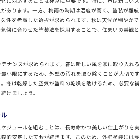
変化に対応することは非常に重要です。特に、春は新しい
耐久性を高めるプロの施工技術
点があります。一方、梅雨の時期は湿度が高く、塗装が難
美観を損なわないメンテナンス法
耐久性を考慮した選択が求められます。秋は天候が穏やか
の気候に合わせた塗装法を採用することで、住まいの美観
奈良市の気候に適した外壁保護法
プロが推奨する耐久性の高い塗料
美しさを長く保つ外壁戦略の紹介
ンテナンスが求められます。春は新しい風を家に取り入れ
を最小限にするため、外壁の汚れを取り除くことが大切で
す。冬は乾燥した空気が塗料の乾燥を助けるため、必要な
り続けましょう。
ール
スケジュールを組むことは、長寿命かつ美しい仕上がりを
比較的安定した天候が続きます。このため、外壁塗装には