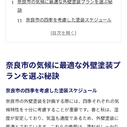
奈良市の気候に最適な外壁塗装プランを選ぶ秘
訣
奈良市の四季を考慮した塗装スケジュール
湿度と温度が影響する奈良市の塗装条件
奈良市の降雨パターンと塗装タイミング
夏と冬の奈良市での塗装の注意点
奈良市の気候変動が塗装に与える影響
奈良市の気候に最適な外壁塗装プ
気候データを活かした奈良市での外壁塗装
ランを選ぶ秘訣
外壁塗装で奈良市の住まいを長く美しく保つ方
法
奈良市の四季を考慮した塗装スケジュール
定期的なメンテナンスで奈良市の住まいを
奈良市の外壁塗装を計画する際には、四季それぞれの気
保護
候特性を十分に考慮することが重要です。春と秋は、湿
奈良市特有の環境に適した塗料の選び方
度が安定しており、気温も適度であるため、外壁塗装に
外壁塗装で奈良市の家を美しく見せるテク
最適とされています。これらの季節は、塗料がしっかり