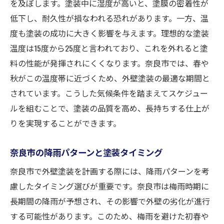
市の特性
を及ぼします。塗装中に湿度が高いと、塗膜の密着性が
低下し、耐久性が損なわれる恐れがあります。一方、温
奈良市の歴史的建造物と現代住宅の違い
度も塗装の成功に大きく影響を与えます。理想的な塗装
奈良市特有の建材とその特性
温度は15度から25度と言われており、これを外れると塗
地域の伝統を反映した塗装スタイル
料の性能が発揮されにくくなります。奈良市では、春や
奈良市での外壁塗装に関する法律と規制
秋がこの温度帯に近づくため、外壁塗装の最適な期間と
地域コミュニティと調和する塗装デザイン
されています。こうした気候条件を踏まえてスケジュー
奈良市の住宅市場と外壁塗装のトレンド
ルを組むことで、塗装の品質を高め、長持ちする仕上が
奈良市での外壁塗装に最適な時期とは？
りを実現することができます。
塗装に最適な季節とその理由
奈良市の降雨パターンと塗装タイミング
奈良市の天候を基にした塗装カレンダー
奈良市で外壁塗装を計画する際には、降雨パターンを考
塗装時期を決める際の注意点
慮したタイミング選びが重要です。奈良市は梅雨時期に
季節による塗装作業のメリットとデメリッ
長期間の降雨が予想され、その影響で外壁の劣化が進行
ト
する可能性があります。このため、梅雨を避けた初春や
奈良市のイベントシーズンと塗装スケジュ