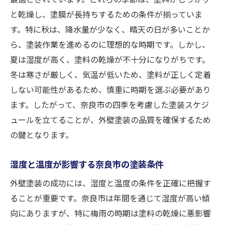
ニック
と乾燥し、塗膜が長持ちするための条件が揃っていま
奈良市の住宅スタイルに合う塗装デザイン
す。特に秋は、降水量が少なく、晴天の日が多いことか
外壁塗装の耐久性を高めるための工夫
ら、塗装作業を進めるのに理想的な時期です。しかし、
夏は湿度が高く、塗料の乾燥が不十分になりがちです。
外壁塗装後の美しさを保つための秘訣
冬は寒さが厳しく、気温が低いため、塗料が正しく定着
耐久性と防水性で選ぶ奈良市におすすめの外壁
しない可能性があるため、慎重に時期を選ぶ必要があり
塗装
ます。したがって、奈良市の四季を考慮した塗装スケジ
奈良市での耐久性に優れた塗料の特徴
ュールを立てることが、外壁塗装の品質を確保するため
外壁塗装の防水性が重要な理由
の鍵となります。
奈良市での塗料選びのポイント
耐久性テストを基にした奈良市の塗料選定
湿度と温度が影響する奈良市の塗装条件
防水性を強化するための塗装技術
外壁塗装の成功には、湿度と温度の条件を正確に把握す
外壁塗装の耐久性を測る基準
ることが重要です。奈良市は年間を通じて湿度が高い傾
成功する外壁塗装のために知っておきたい奈良
向にありますが、特に梅雨の時期は塗料の乾燥に悪影響