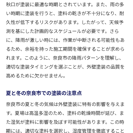
秋口が塗装に最適な時期とされています。また、雨の多
ール
い時期に塗装を行うと、塗料の乾きが不十分になり、耐
天候予報を利用した塗装計画の立て方
久性が低下するリスクがあります。したがって、天候予
信頼できる外壁塗装業者を見極めるためのポイ
測を基にした計画的なスケジュールが必要です。さら
ント
に、降雨が激しい時には、作業が中断される可能性もあ
経験豊富な業者の見つけ方
るため、余裕を持った施工期間を確保することが求めら
信頼性を確認するためのチェックリスト
れます。このように、奈良市の降雨パターンを理解し、
奈良市での評判が高い業者の選び方
適切な塗装タイミングを選ぶことが、外壁塗装の品質を
高めるために欠かせません。
契約前に確認すべき業者の実績
業者選びで失敗しないための注意点
夏と冬の奈良市での塗装の注意点
プロの外壁塗装業者が提供する保証内容
奈良市の夏と冬の気候は外壁塗装に特有の影響を与えま
奈良市の地形と気候に合った外壁塗装の選び方
す。夏場は高温多湿のため、塗料の乾燥時間が延び、ま
奈良市の地形に適した塗装アプローチ
た湿気が塗料に影響を及ぼす可能性があります。この時
山間部と平地で異なる塗装のポイント
期には、適切な塗料を選択し、湿度管理を徹底すること