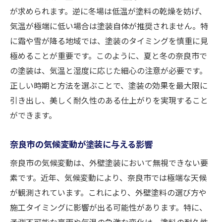
地形と気候が塗装に与える影響
が求められます。逆に冬場は低温が塗料の乾燥を妨げ、
奈良市の風土に合った塗料の特性
気温が極端に低い場合は塗装自体が推奨されません。特
地域に根ざした塗装デザインの選択
に霜や雪が降る地域では、塗装のタイミングを慎重に見
極めることが重要です。このように、夏と冬の奈良市で
自然環境を考慮した外壁塗装の提案
の塗装は、気温と湿度に応じた細心の注意が必要です。
プロによる外壁塗装で奈良市の住まいを守る
正しい時期と方法を選ぶことで、塗装の効果を最大限に
プロが提供する高品質な塗装サービス
引き出し、美しく耐久性のある仕上がりを実現すること
外壁塗装のプロが使用する最新技術
ができます。
業者選びで得られる安心感と結果
プロによる施工で外壁の寿命を延ばす
奈良市の気候変動が塗装に与える影響
奈良市でのプロの外壁塗装成功事例
奈良市の気候変動は、外壁塗装において無視できない要
プロの技術で住まいの価値を高める
素です。近年、気候変動により、奈良市では極端な天候
が観測されています。これにより、外壁塗料の選び方や
施工タイミングに影響が出る可能性があります。特に、
予測不可能な豪雨や気温の急激な変化は、塗料の耐久性