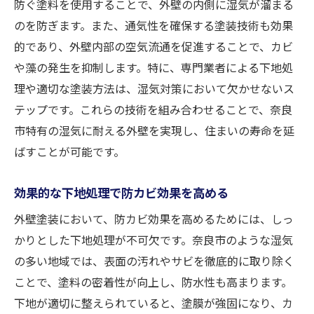
防ぐ塗料を使用することで、外壁の内側に湿気が溜まる
未来を見据えた防カビソリューション
のを防ぎます。また、通気性を確保する塗装技術も効果
奈良市の住まいに適した防カビ革新
的であり、外壁内部の空気流通を促進することで、カビ
奈良市の外壁塗装で耐久性を高める防カビ塗料
や藻の発生を抑制します。特に、専門業者による下地処
の選択
理や適切な塗装方法は、湿気対策において欠かせないス
耐久性のある防カビ塗料とは
テップです。これらの技術を組み合わせることで、奈良
市特有の湿気に耐える外壁を実現し、住まいの寿命を延
長持ちする塗料の選び方
ばすことが可能です。
奈良市の環境に合う耐久性塗料
信頼できる防カビ塗料メーカーの選択
効果的な下地処理で防カビ効果を高める
塗料による耐久性向上の実例
外壁塗装において、防カビ効果を高めるためには、しっ
品質とコストを考えた塗料選び
かりとした下地処理が不可欠です。奈良市のような湿気
奈良市の気候に対応した外壁塗装が住まいを守
の多い地域では、表面の汚れやサビを徹底的に取り除く
る
ことで、塗料の密着性が向上し、防水性も高まります。
奈良市の自然環境に強い塗装方法
下地が適切に整えられていると、塗膜が強固になり、カ