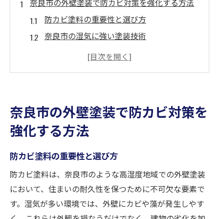
奈良市の外壁塗装で防カビ対策を強化する方法
防カビ塗料の重要性と選び方
奈良市の湿気に強い塗装技術
効果的な下地処理で防カビ効果を高める
定期的なメンテナンスで住まいを保護
奈良市における最新の防カビアプローチ
住環境を守るための防カビ計画
奈良市の外壁塗装で防カビ対策を
奈良市特有の気候に最適な外壁塗装の選び方
強化する方法
奈良市の気候に合った塗料の選定
四季を通じた耐候性の確保
防カビ塗料の重要性と選び方
奈良市の湿気対策に効果的な塗装
防カビ塗料は、奈良市のような高湿度地域での外壁塗装
紫外線対策を考慮した塗料選び
において、住まいの耐久性を保つために不可欠な要素で
環境に優しい塗装材のトレンド
す。湿気が多い環境では、外壁にカビや藻が発生しやす
く、これらは外観を損なうだけでなく、建物の劣化を加
奈良市の地域特性に応じた塗装プラン