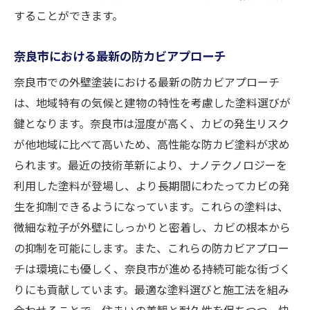
することができます。
現する
住環境を快適に保つ防カビ対策
奈良市における最新の防カビアプローチ
防カビ塗装がもたらす生活の質向上
奈良市での外壁塗装における最新の防カビアプローチ
健康的な住まいを支える塗装技術
は、地域特有の気候と建物の特性を考慮した塗料選びが
防カビ対策で実現する安心の住まい
鍵となります。奈良市は湿度が高く、カビの発生リスク
住まいの快適性を高める塗料の選び方
が他地域に比べて高いため、高性能な防カビ塗料が求め
防カビ塗装による生活環境の改善
られます。最近の技術革新により、ナノテクノロジーを
利用した塗料が登場し、より長期間にわたってカビの発
生を抑制できるようになっています。これらの塗料は、
微細な粒子が外壁にしっかりと密着し、カビの根本から
の抑制を可能にします。また、これらの防カビアプロー
チは環境にも優しく、奈良市が進める持続可能な街づく
りにも貢献しています。最適な塗料選びと施工法を組み
合わせることで、住まいの美観と耐久性を保ちつつ、快