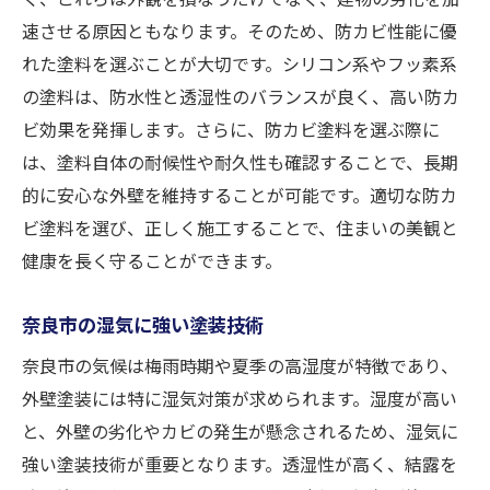
速させる原因ともなります。そのため、防カビ性能に優
湿気が多い奈良市での外壁塗装の重要性
れた塗料を選ぶことが大切です。シリコン系やフッ素系
湿度が外壁に及ぼす影響
の塗料は、防水性と透湿性のバランスが良く、高い防カ
湿気対策としての塗装の役割
ビ効果を発揮します。さらに、防カビ塗料を選ぶ際に
奈良市に適した湿気防止塗料
は、塗料自体の耐候性や耐久性も確認することで、長期
湿気による劣化を防ぐメンテナンス法
的に安心な外壁を維持することが可能です。適切な防カ
奈良市での湿度管理と塗装の関係
ビ塗料を選び、正しく施工することで、住まいの美観と
外壁塗装で住まいの健康を維持
健康を長く守ることができます。
奈良市の住まいを守る外壁塗装と防カビ技術の
奈良市の湿気に強い塗装技術
進化
奈良市の気候は梅雨時期や夏季の高湿度が特徴であり、
最新の防カビ技術の紹介
外壁塗装には特に湿気対策が求められます。湿度が高い
進化する塗装技術で住まいを保護
と、外壁の劣化やカビの発生が懸念されるため、湿気に
防カビ性能が高い塗料の特徴
強い塗装技術が重要となります。透湿性が高く、結露を
長期的に安心な塗装技術の選択肢