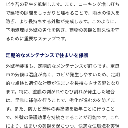
気候対応型塗装のメリット
ビや苔の発生を抑制します。また、コーキング増し打ち
住まいの寿命を延ばすための塗装設計
で建物の隙間をしっかりと埋めることで、雨水の侵入を
防ぎ、より長持ちする外壁が完成します。このように、
地域気候に適応した塗料選び
下地処理は外壁の劣化を防ぎ、建物の美観と耐久性を守
外壁の保護と美観の両立
るために重要なステップです。
奈良市で選ばれる塗装技術
奈良市の外壁塗装で建物の美観と耐久性を保つ
定期的なメンテナンスで住まいを保護
方法
外壁塗装後も、定期的なメンテナンスが肝心です。奈良
美観を保つための色彩選び
市の気候は湿度が高く、カビが発生しやすいため、定期
耐久性と美観の両立を目指す塗装
的な点検と適切な対策が住まいを長持ちさせる鍵となり
美しい仕上がりを確保する施工技術
ます。特に、塗膜の剥がれやひび割れが発生した場合
奈良市の景観にマッチするデザイン
は、早急に補修を行うことで、劣化が進むのを防ぎま
美観を引き出すプロフェッショナルな手法
す。また、防カビ塗料の再塗装を数年ごとに行うこと
で、外壁の保護効果を持続させることが可能です。これ
劣化を防ぐメンテナンスのポイント
により、住まいの美観を保ちつつ、快適な住環境を実現
奈良市の防カビ外壁塗装が快適な生活空間を実