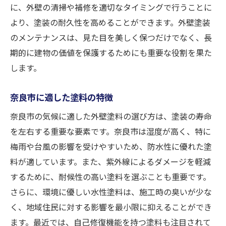
なアプローチ
に、外壁の清掃や補修を適切なタイミングで行うことに
塗料選びから始める長持ち塗装
より、塗装の耐久性を高めることができます。外壁塗装
適切な施工時期の見極め
のメンテナンスは、見た目を美しく保つだけでなく、長
施工後のメンテナンス計画
期的に建物の価値を保護するためにも重要な役割を果た
します。
トラブルを防ぐための事前準備
耐久性を高める施工方法
奈良市に適した塗料の特徴
長期間美しさを保つための工夫
奈良市の気候に適した外壁塗料の選び方は、塗装の寿命
地域特性を活かした奈良市の外壁塗装術
を左右する重要な要素です。奈良市は湿度が高く、特に
奈良市特有の気候に適した塗料
梅雨や台風の影響を受けやすいため、防水性に優れた塗
文化と調和するデザインの選び方
料が適しています。また、紫外線によるダメージを軽減
地域の景観に配慮した外壁塗装
するために、耐候性の高い塗料を選ぶことも重要です。
地域密着型業者の利点
さらに、環境に優しい水性塗料は、施工時の臭いが少な
建物の歴史を守るための塗装技術
く、地域住民に対する影響を最小限に抑えることができ
ます。最近では、自己修復機能を持つ塗料も注目されて
伝統的な建築様式に合う塗装