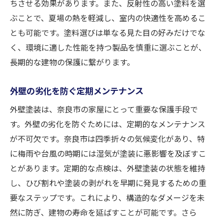
ちさせる効果があります。また、反射性の高い塗料を選
信頼できる業者とのパートナーシップ
ぶことで、夏場の熱を軽減し、室内の快適性を高めるこ
外壁塗装の最新テクノロジー
とも可能です。塗料選びは単なる見た目の好みだけでな
維持費を抑えるための工夫
く、環境に適した性能を持つ製品を慎重に選ぶことが、
地域の気候を考慮した塗装方法
長期的な建物の保護に繋がります。
信頼できる業者が外壁塗装を左右する決定的な
要因
外壁の劣化を防ぐ定期メンテナンス
業者選びのポイントと注意点
外壁塗装は、奈良市の家屋にとって重要な保護手段で
実績と評価の確認方法
す。外壁の劣化を防ぐためには、定期的なメンテナンス
が不可欠です。奈良市は四季折々の気候変化があり、特
アフターフォローの内容を確認
に梅雨や台風の時期には湿気が塗装に悪影響を及ぼすこ
施工前の打ち合わせでの重要ポイント
とがあります。定期的な点検は、外壁塗装の状態を維持
見積もり比較での注意すべき点
し、ひび割れや塗装の剥がれを早期に発見するための重
信頼関係を築くための対話
要なステップです。これにより、構造的なダメージを未
奈良市で外壁塗装を長持ちさせるための実践的
然に防ぎ、建物の寿命を延ばすことが可能です。さら