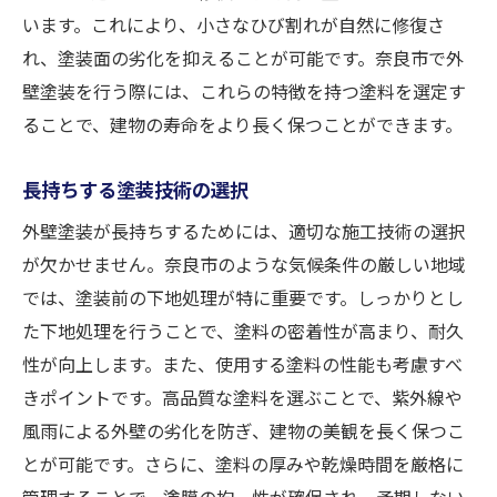
います。これにより、小さなひび割れが自然に修復さ
外壁塗装の定期メンテナンスが奈良市の住まい
れ、塗装面の劣化を抑えることが可能です。奈良市で外
を守る
壁塗装を行う際には、これらの特徴を持つ塗料を選定す
メンテナンスの重要性と頻度
ることで、建物の寿命をより長く保つことができます。
外壁の状態チェックポイント
劣化兆候を見逃さない方法
長持ちする塗装技術の選択
定期点検で防ぐ大きな出費
外壁塗装が長持ちするためには、適切な施工技術の選択
プロによるメンテナンスのメリット
が欠かせません。奈良市のような気候条件の厳しい地域
季節ごとのメンテナンス計画
では、塗装前の下地処理が特に重要です。しっかりとし
た下地処理を行うことで、塗料の密着性が高まり、耐久
性が向上します。また、使用する塗料の性能も考慮すべ
きポイントです。高品質な塗料を選ぶことで、紫外線や
風雨による外壁の劣化を防ぎ、建物の美観を長く保つこ
とが可能です。さらに、塗料の厚みや乾燥時間を厳格に
管理することで、塗膜の均一性が確保され、予期しない