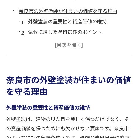
奈良市の外壁塗装が住まいの価値を守る理由
外壁塗装の重要性と資産価値の維持
気候に適した塗料選びのポイント
外壁の劣化を防ぐ定期メンテナンス
奈良市に適した塗料の特徴
長持ちする塗装技術の選択
信頼できる施工業者の見極め方
奈良市の外壁塗装が住まいの価値
外壁塗装で奈良市の風雨に耐える家を実現しよ
を守る理由
う
耐候性に優れた塗料の選び方
外壁塗装の重要性と資産価値の維持
施工技術がもたらす耐久性の違い
外壁塗装は、建物の見た目を美しく保つだけでなく、そ
地域特有の環境に適した選択
の資産価値を保つためにも欠かせない要素です。奈良市
定期的なメンテナンスの重要性
のような独特の気候条件下では、外壁が直射日光や降雨