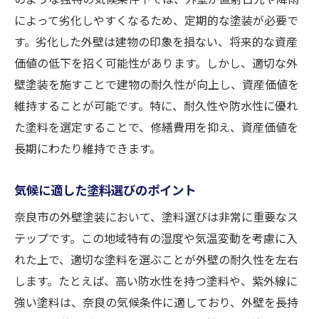
外壁塗装で強風や豪雨に備える
によって劣化しやすくなるため、定期的な塗装が必要で
す。劣化した外壁は建物の印象を損ない、将来的な資産
住まいを守る塗装メンテナンスの流れ
価値の低下を招く可能性があります。しかし、適切な外
外壁塗装の選び方一つで奈良市の暮らしが変わ
壁塗装を施すことで建物の耐久性が向上し、資産価値を
る
維持することが可能です。特に、耐久性や防水性に優れ
色合いとデザインがもたらす印象
た塗料を選定することで、修繕費用を抑え、資産価値を
環境に優しい塗料の活用
長期にわたり維持できます。
費用対効果の高い塗装の選び方
プロによるアドバイスの重要性
気候に適した塗料選びのポイント
塗装によるエネルギー効率の向上
奈良市の外壁塗装において、塗料選びは非常に重要なス
住宅の魅力を高めるカラーバリエーション
テップです。この地域特有の湿度や気温変動を考慮に入
奈良市で長持ちする外壁塗装の秘訣を探る
れた上で、適切な塗料を選ぶことが外壁の耐久性を左右
します。たとえば、高い防水性を持つ塗料や、紫外線に
長持ちする塗料の選び方
強い塗料は、奈良の気候条件に適しており、外壁を長持
施工プロセスでの注意点