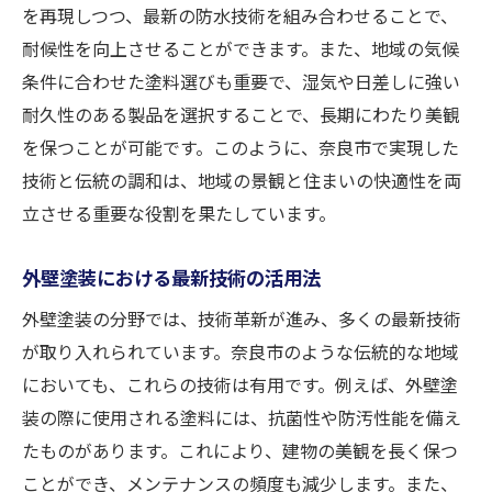
がりの実現
を再現しつつ、最新の防水技術を組み合わせることで、
環境に配慮した外壁塗装の具体例
耐候性を向上させることができます。また、地域の気候
美しい仕上がりを追求した塗装技術
条件に合わせた塗料選びも重要で、湿気や日差しに強い
奈良市での環境対応型塗装事例
耐久性のある製品を選択することで、長期にわたり美観
を保つことが可能です。このように、奈良市で実現した
持続可能な外壁塗装の選び方
技術と伝統の調和は、地域の景観と住まいの快適性を両
健康に配慮した塗料選びのコツ
立させる重要な役割を果たしています。
美観と環境を両立させる塗装の工夫
地域特性に応じた外壁塗装奈良市の成功事例か
外壁塗装における最新技術の活用法
ら学ぶ
外壁塗装の分野では、技術革新が進み、多くの最新技術
地域特性を考慮した塗装プランの提案
が取り入れられています。奈良市のような伝統的な地域
奈良市特有の気候に適した塗装事例
においても、これらの技術は有用です。例えば、外壁塗
地域の特性を活かした塗料選び
装の際に使用される塗料には、抗菌性や防汚性能を備え
成功した外壁塗装に学ぶ地域適応性
たものがあります。これにより、建物の美観を長く保つ
奈良市の外壁塗装における地域性
ことができ、メンテナンスの頻度も減少します。また、