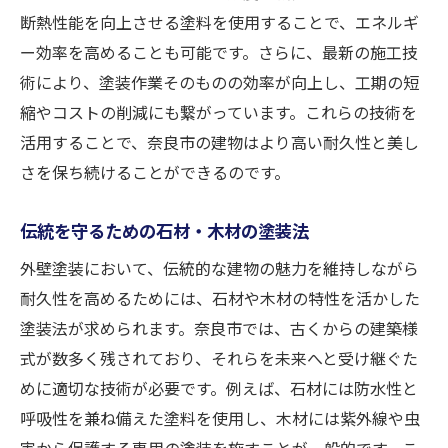
断熱性能を向上させる塗料を使用することで、エネルギ
外壁塗装で地域の魅力を引き出す
ー効率を高めることも可能です。さらに、最新の施工技
塗料と技術の選択が鍵奈良市の外壁塗装成功秘
術により、塗装作業そのものの効率が向上し、工期の短
話
縮やコストの削減にも繋がっています。これらの技術を
成功をもたらす塗料と技術の選び方
活用することで、奈良市の建物はより高い耐久性と美し
奈良市の成功事例に見る塗装技術
さを保ち続けることができるのです。
外壁塗装で光る技術選択のポイント
奈良市での塗料選定の工夫と発見
伝統を守るための石材・木材の塗装法
技術革新が叶える外壁塗装の未来
外壁塗装において、伝統的な建物の魅力を維持しながら
成功秘話から学ぶ塗料選択の重要性
耐久性を高めるためには、石材や木材の特性を活かした
塗装法が求められます。奈良市では、古くからの建築様
式が数多く残されており、それらを未来へと受け継ぐた
めに適切な技術が必要です。例えば、石材には防水性と
呼吸性を兼ね備えた塗料を使用し、木材には紫外線や虫
害から保護する専用の塗装を施すことが一般的です。こ