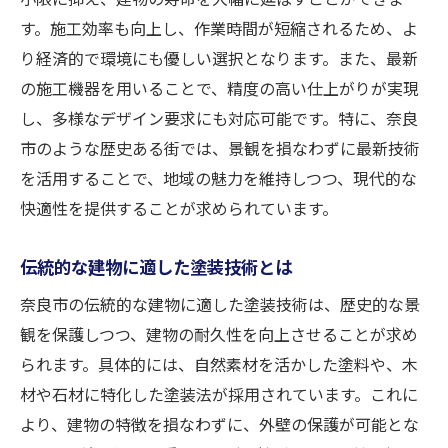
す。施工効率も向上し、作業時間が短縮されるため、よ
耐候性を考慮した外壁塗装の事例
り経済的で環境にも優しい選択となります。また、最新
成功する外壁塗装の秘訣プロの業者と施工時期
の施工機器を用いることで、精度の高い仕上がりが実現
の選び方
し、多様なデザイン要求にも対応可能です。特に、奈良
外壁塗装の成功事例に見るプロの選び方
市のような歴史ある街では、景観を損なわずに最新技術
施工時期が与える外壁塗装への影響
を活用することで、地域の魅力を維持しつつ、現代的な
奈良市でのプロ業者選定ポイント
快適性を提供することが求められています。
外壁塗装のベストタイミングを見極める
信頼できる施工業者の選び方
伝統的な建物に適した塗装技術とは
施工時期の見極めが成功を左右する
奈良市の伝統的な建物に適した塗装技術は、歴史的な景
耐候性を高めるための塗料選び奈良市での事例
観を保護しつつ、建物の耐久性を向上させることが求め
から学ぶ
られます。具体的には、自然素材を活かした塗料や、木
材や石材に特化した塗装法が採用されています。これに
奈良市で選ばれる耐候性の高い塗料
より、建物の特徴を損なわずに、外壁の保護が可能とな
外壁塗装の塗料選びがもたらす効果