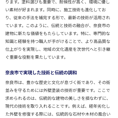
ります。塗料選びも重要で、耐候性が高く、環境に優し
成功事例から学ぶ塗料選びのポイント
い素材が好まれます。同時に、施工技術も進化してお
環境に優しい塗料の選択基準
り、従来の手法を補完する形で、最新の技術が活用され
長寿命を実現する塗料選択の秘訣
ています。このように、伝統と技術の融合が、奈良市の
塗料選びが外壁塗装に与える影響
建物に新たな価値をもたらしています。特に、専門的な
外壁塗装で住宅の美観と寿命を延ばす奈良市の
知識と経験を持つ職人が手がけることで、より高品質な
実例に学ぶ
仕上がりを実現し、地域の文化遺産を次世代へと引き継
美観を保つための外壁塗装の工夫
ぐ重要な役割を果たしています。
住宅の寿命を延ばす塗装技法とは
奈良市で実現した技術と伝統の調和
奈良市での美観保持の塗装成功例
奈良市は、豊かな歴史と文化が息づく街であり、その街
外壁メンテナンスで実現する長寿命
並みを守るためには外壁塗装の技術が重要です。ここで
美しい仕上がりを実現する塗装法
求められるのは、伝統的な建物の美しさを損なわずに、
住宅価値を高めるための塗装事例
現代の技術を取り入れることです。例えば、経年劣化し
奈良市の外壁塗装成功例環境配慮と美しい仕上
た外壁を修復する際には、伝統的な石材や木材の風合い