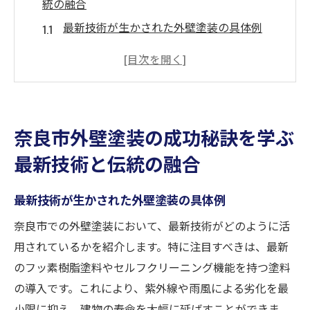
統の融合
最新技術が生かされた外壁塗装の具体例
伝統的な建物に適した塗装技術とは
奈良市で実現した技術と伝統の調和
外壁塗装における最新技術の活用法
伝統を守るための石材・木材の塗装法
奈良市外壁塗装の成功秘訣を学ぶ
外壁塗装で実現する新旧融合の可能性
最新技術と伝統の融合
外壁塗装で守る歴史的景観と耐久性奈良市の実
例解析
最新技術が生かされた外壁塗装の具体例
歴史的建造物の景観保全と塗装技法
奈良市での外壁塗装において、最新技術がどのように活
長持ちする外壁塗装の重要性と事例
用されているかを紹介します。特に注目すべきは、最新
外壁塗装で実現する耐久性の向上
のフッ素樹脂塗料やセルフクリーニング機能を持つ塗料
奈良市における景観保護の外壁塗装
の導入です。これにより、紫外線や雨風による劣化を最
歴史に配慮した塗装材料の選び方
小限に抑え、建物の寿命を大幅に延ばすことができま