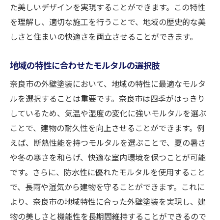
最新技術で進化する奈良市のモルタル
た美しいデザインを実現することができます。この特性
を理解し、適切な施工を行うことで、地域の歴史的な美
奈良市におけるモルタルデザインの新潮流
しさと住まいの快適さを両立させることができます。
モルタルの新しい表現方法を奈良市で探る
奈良市でのモルタルの最新施工テクニック
地域の特性に合わせたモルタルの選択肢
トレンドを取り入れた奈良市のモルタル外
奈良市の外壁塗装において、地域の特性に最適なモルタ
観
ルを選択することは重要です。奈良市は四季がはっきり
奈良市の建物を守るモルタル外壁塗装の耐久性
しているため、気温や湿度の変化に強いモルタルを選ぶ
と美観
ことで、建物の耐久性を向上させることができます。例
モルタルの耐久性が奈良市で支持される理
えば、断熱性能を持つモルタルを選ぶことで、夏の暑さ
由
や冬の寒さを和らげ、快適な室内環境を保つことが可能
長寿命を実現する奈良市のモルタル塗装
です。さらに、防水性に優れたモルタルを使用すること
外壁美観を保つ奈良市のモルタル選び
で、長雨や湿気から建物を守ることができます。これに
奈良市でのモルタルの耐久性テスト
より、奈良市の地域特性に合った外壁塗装を実現し、建
物の美しさと機能性を長期間維持することができるので
劣化を防ぐ奈良市のモルタル塗装技術