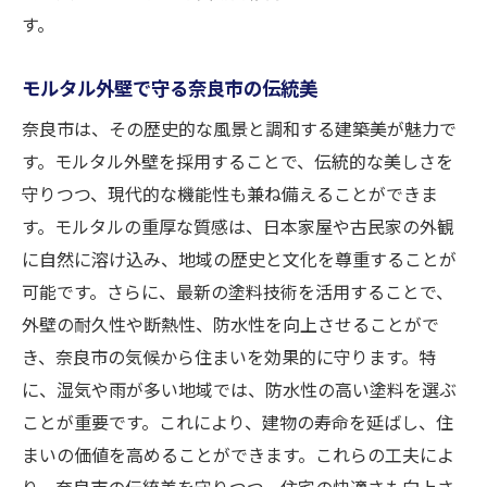
す。
モルタルで実現する奈良市の美しい外観
モルタル外壁塗装で奈良市の景観をより美しく
モルタル外壁で守る奈良市の伝統美
する方法
奈良市は、その歴史的な風景と調和する建築美が魅力で
モルタルの質感が生む奈良市の風景美
す。モルタル外壁を採用することで、伝統的な美しさを
色彩選びが変える奈良市の景観印象
守りつつ、現代的な機能性も兼ね備えることができま
奈良市の自然と調和するモルタルデザイン
す。モルタルの重厚な質感は、日本家屋や古民家の外観
モルタル技術で奈良市の景観を際立たせる
に自然に溶け込み、地域の歴史と文化を尊重することが
景観に溶け込む奈良市のモルタル活用法
可能です。さらに、最新の塗料技術を活用することで、
奈良市の景観価値を高めるモルタル
外壁の耐久性や断熱性、防水性を向上させることがで
き、奈良市の気候から住まいを効果的に守ります。特
奈良市の外壁塗装でモルタルを選ぶ理由とその
に、湿気や雨が多い地域では、防水性の高い塗料を選ぶ
魅力
ことが重要です。これにより、建物の寿命を延ばし、住
奈良市でのモルタル選びにおけるポイント
まいの価値を高めることができます。これらの工夫によ
伝統的価値を持つ奈良市のモルタルの魅力
り、奈良市の伝統美を守りつつ、住宅の快適さも向上さ