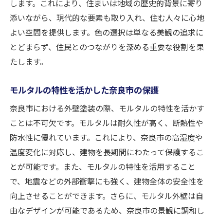
します。これにより、住まいは地域の歴史的背景に寄り
住まいに彩りを加える奈良市のモルタル
添いながら、現代的な要素も取り入れ、住む人々に心地
奈良市の外壁塗装におけるモルタルの活用法と
よい空間を提供します。色の選択は単なる美観の追求に
その効果
とどまらず、住民とのつながりを深める重要な役割を果
たします。
モルタルがもたらす断熱性の向上
耐久性を高めるモルタルの使用法
モルタルの特性を活かした奈良市の保護
防水効果を発揮する奈良市のモルタル
奈良市における外壁塗装の際、モルタルの特性を活かす
モルタルの質感がもたらす美観効果
ことは不可欠です。モルタルは耐久性が高く、断熱性や
奈良市でのモルタル活用による耐候性の強
防水性に優れています。これにより、奈良市の高湿度や
化
温度変化に対応し、建物を長期間にわたって保護するこ
モルタル塗装で奈良市の住居を守る秘訣
とが可能です。また、モルタルの特性を活用すること
伝統を守る奈良市のモルタル外壁塗装の最新ト
で、地震などの外部衝撃にも強く、建物全体の安全性を
レンド
向上させることができます。さらに、モルタル外壁は自
奈良市のモルタル塗装で注目の色彩
由なデザインが可能であるため、奈良市の景観に調和し