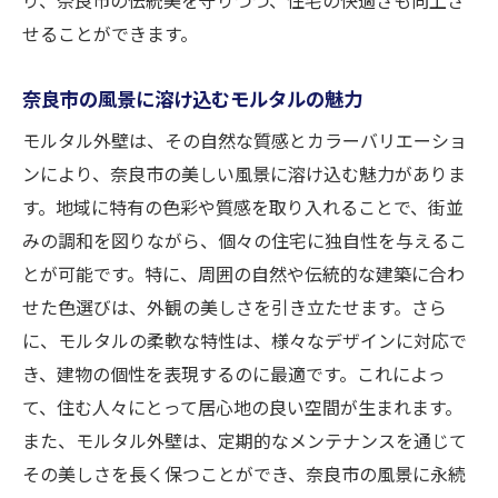
モルタル採用で実現する奈良市の施工例
せることができます。
奈良市で選ばれるモルタルの特徴とは
モルタルが奈良市で人気の理由を探る
奈良市の風景に溶け込むモルタルの魅力
奈良市の風景に調和するモルタルの美しさ
モルタル外壁は、その自然な質感とカラーバリエーショ
ンにより、奈良市の美しい風景に溶け込む魅力がありま
す。地域に特有の色彩や質感を取り入れることで、街並
みの調和を図りながら、個々の住宅に独自性を与えるこ
とが可能です。特に、周囲の自然や伝統的な建築に合わ
せた色選びは、外観の美しさを引き立たせます。さら
に、モルタルの柔軟な特性は、様々なデザインに対応で
き、建物の個性を表現するのに最適です。これによっ
て、住む人々にとって居心地の良い空間が生まれます。
また、モルタル外壁は、定期的なメンテナンスを通じて
その美しさを長く保つことができ、奈良市の風景に永続