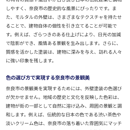
モルタルがもたらす奈良市の歴史的景観
しやすく、奈良市の歴史的な風景にぴったりです。ま
歴史を感じる奈良市のモルタル塗装選び
た、モルタルの外壁は、さまざまなテクスチャを持たせ
奈良市の歴史に寄り添うモルタルの活用法
ることで、建物自体の個性を引き立てることが可能で
す。例えば、ざらつきのある仕上げにより、日光の加減
風情ある奈良市の街並みに合わせたモルタ
で陰影ができ、風情ある景観を生み出します。さらに、
ル
質感を活かした塗装は、建物に深みを与え、訪れる人々
モルタルで実現する奈良市の外壁塗装の個性と
に強い印象を残します。
魅力
奈良市で引き立つモルタルのユニークなデ
色の選び方で実現する奈良市の景観美
ザイン
奈良市の景観美を実現するためには、外壁塗装の色選び
モルタルの多様性で奈良市に個性をプラス
が欠かせません。地域の歴史と文化を反映した色彩は、
独自性を強調する奈良市のモルタル外壁
建物が街の一部として自然に溶け込み、周囲の景観と調
奈良市におけるモルタルの特徴的な活用方
和します。例えば、伝統的な日本の色である渋い茶色や
法
淡いクリーム色は、奈良市の落ち着いた雰囲気にマッチ
奈良市の魅力を引き出すモルタルの選び方