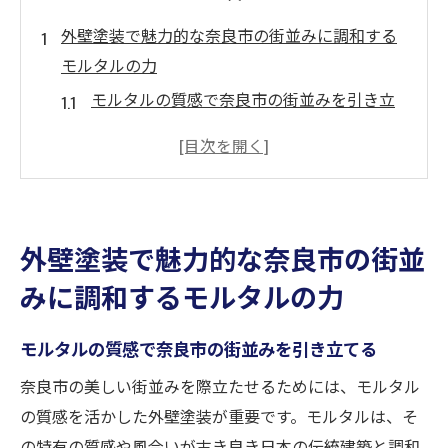
外壁塗装で魅力的な奈良市の街並みに調和する
モルタルの力
モルタルの質感で奈良市の街並みを引き立
てる
色の選び方で実現する奈良市の景観美
モルタルの特性を活かした奈良市の保護
地域の特性に合わせたモルタルの選択肢
外壁塗装で魅力的な奈良市の街並
モルタル外壁で守る奈良市の伝統美
みに調和するモルタルの力
奈良市の風景に溶け込むモルタルの魅力
奈良市の歴史に溶け込むモルタル外壁塗装の選
モルタルの質感で奈良市の街並みを引き立てる
び方
奈良市の美しい街並みを際立たせるためには、モルタル
伝統的な色彩で奈良市の歴史を演出
の質感を活かした外壁塗装が重要です。モルタルは、そ
古風なデザインで奈良市の文化を継承
の特有の質感や風合いが古き良き日本の伝統建築と調和