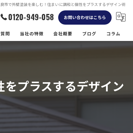
奈良市で外壁塗装を楽しむ！住まいに調和と個性をプラスするデザイン術
0120-949-058
お問い合わせはこちら
る質問
当社の特徴
会社概要
ブログ
コラム
リフォーム
屋根
性をプラスするデザイン
外構工事
防水工事
雨樋工事