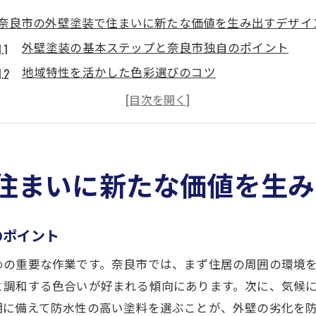
奈良市の外壁塗装で住まいに新たな価値を生み出すデザイ
外壁塗装の基本ステップと奈良市独自のポイント
地域特性を活かした色彩選びのコツ
素材選びで変わる外壁塗装の印象
奈良市の歴史を反映したデザイン術
住まいを格上げするデザインテクニック
プロに聞く！奈良市での外壁塗装の注意点
住まいに新たな価値を生み
歴史と現代の融合奈良市での外壁デザインの魅力
伝統とモダンが調和するデザインの秘訣
のポイント
奈良市の文化を取り入れた外壁デザイン事例
めの重要な作業です。奈良市では、まず住居の周囲の環境
古都の雰囲気を活かす現代建築のアプローチ
と調和する色合いが好まれる傾向にあります。次に、気候
外壁塗装で実現する時代を超えた美しさ
期に備えて防水性の高い塗料を選ぶことが、外壁の劣化を