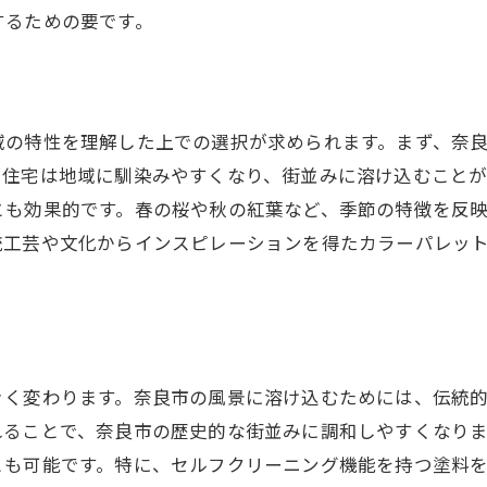
歴史的背景を考慮したデザインプラン
するための要です。
奈良市の景観に溶け込むデザインの選び方
奈良市の景観に調和する外壁塗装で個性を表現
個性を演出するためのカラーパレットの選び方
域の特性を理解した上での選択が求められます。まず、奈
地域の自然と調和する素材の選定
、住宅は地域に馴染みやすくなり、街並みに溶け込むこと
ユニークなデザインで差別化を図る方法
とも効果的です。春の桜や秋の紅葉など、季節の特徴を反
奈良市の街並みに合う外壁デザイン
統工芸や文化からインスピレーションを得たカラーパレッ
外壁塗装で表現する住まいのアイデンティティ
プロと一緒に作る、奈良市らしい外壁デザイン
古都の風情を感じる奈良市での外壁塗装の選び方
古都に相応しい色彩とデザインの選定
きく変わります。奈良市の風景に溶け込むためには、伝統
奈良市の歴史を尊重した外壁塗装のポイント
れることで、奈良市の歴史的な街並みに調和しやすくなり
風情を壊さないための塗装テクニック
とも可能です。特に、セルフクリーニング機能を持つ塗料