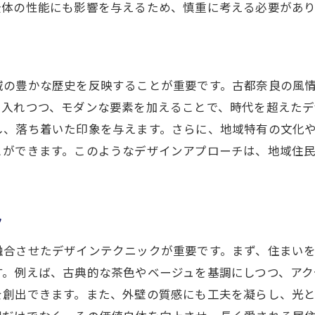
全体の性能にも影響を与えるため、慎重に考える必要があり
古さと新しさを共存させるデザインの工夫
外壁塗装で試す、伝統美と現代美の融合
地域の特性を活かした塗装の選び方
奈良市の住まいに最適な外壁塗装で誇れる空間を創造
域の豊かな歴史を反映することが重要です。古都奈良の風
地域文化を尊重した外壁塗装のアプローチ
り入れつつ、モダンな要素を加えることで、時代を超えたデ
し、落ち着いた印象を与えます。さらに、地域特有の文化
奈良市での耐久性と美しさを兼ね備えた素材選び
とができます。このようなデザインアプローチは、地域住
プロが教える、誇り高き住まい作りの秘訣
外壁塗装で実現する安心の空間作り
奈良市の風土に適したデザインアイデア
ク
住まいを守るための外壁塗装の重要性
融合させたデザインテクニックが重要です。まず、住まい
伝統色と現代デザインが織りなす奈良市の外壁塗装
す。例えば、古典的な茶色やベージュを基調にしつつ、ア
伝統色を活かしたモダンなデザインの創出
を創出できます。また、外壁の質感にも工夫を凝らし、光
奈良市の景観に溶け込む色の選び方