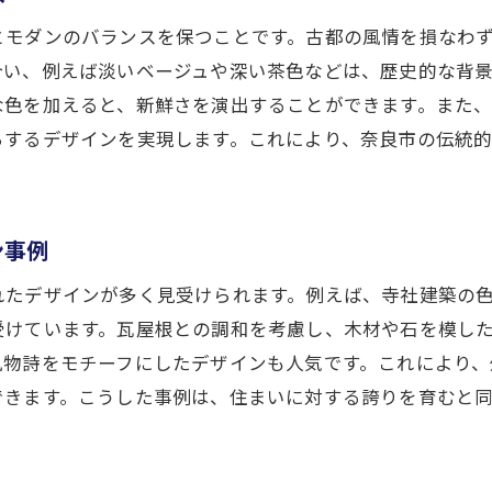
伝統的価値を守りながらのデザイン選択
とモダンのバランスを保つことです。古都の風情を損なわ
地域の歴史を背景にした塗装のアプローチ
合い、例えば淡いベージュや深い茶色などは、歴史的な背
な色を加えると、新鮮さを演出することができます。また
文化を感じられる住まいのデザインとは
ちするデザインを実現します。これにより、奈良市の伝統
外壁塗装で実現する心地よい住環境
奈良市の風土に根ざす安心設計
ン事例
れたデザインが多く見受けられます。例えば、寺社建築の
受けています。瓦屋根との調和を考慮し、木材や石を模し
風物詩をモチーフにしたデザインも人気です。これにより
できます。こうした事例は、住まいに対する誇りを育むと