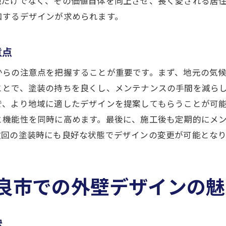
観だけでなく、その価値自体を向上させ、長く愛される居
現代的アプローチで魅力を引き出す方法
和するデザインが求められます。
外壁塗装で表現する和の美
地域の文化と調和する色彩とデザイン
意点
外壁塗装で実現する新旧の調和
からの注意点を把握することが重要です。まず、地元の気
奈良市で人気の外壁塗装で住まいを一層引き立てる
ことで、塗装の持ちを良くし、メンテナンスの手間を減ら
最新の外壁塗装トレンドを奈良市で試す
で、より地域に適したデザインを提案してもらうことが可
住まいを引き立てるためのデザインアイデア
と機能性を同時に高めます。最後に、施工後も定期的にメ
奈良市で選ばれる外壁塗装の特徴
次回の塗装時にも良好な状態でデザインの変更が可能とな
プロに学ぶ、人気のデザインテクニック
地域で愛される外壁塗装の選び方
良市での外壁デザインの魅
魅力を引き出すための塗装の工夫
奈良市の文化を反映した外壁塗装で安心感のある住まいづ
訣
奈良市の文化を活かした安心の外壁塗装