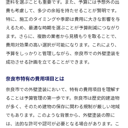
塗料を選ぶことも重要です。また、予算には予想外の出
施工中のチェックポイント
費も考慮して、多少の余裕を持たせることが賢明です。
施工後のメンテナンス計画
特に、施工のタイミングや季節は費用に大きな影響を与
トラブルを避けるための対応策
えるため、最適な時期を選ぶことが予算削減につながり
予算内に収めるための工夫
ます。さらに、複数の業者から見積もりを取ることで、
奈良市で外壁塗装の予算を抑える工夫とは
費用対効果の高い選択が可能になります。これにより、
DIYとプロ施工の比較
予算をしっかりと管理しながら、奈良市での外壁塗装を
成功させる計画を立てることができます。
地元の材料を活用する方法
ローンや補助金の活用
奈良市特有の費用項目とは
時間と費用のバランスを取る
奈良市での外壁塗装において、特有の費用項目を理解す
長寿命塗料の選び方
ることは予算管理の第一歩です。奈良市は歴史的建造物
価格交渉のテクニック
が多く、そのため建物の保存に関わる規制が厳しい地域
外壁塗装の予算管理が奈良市で重要な理由
でもあります。このような背景から、外壁塗装の際に
地域特性に応じた予算配分
は、法的な許可や認可が必要となる場合があります。こ