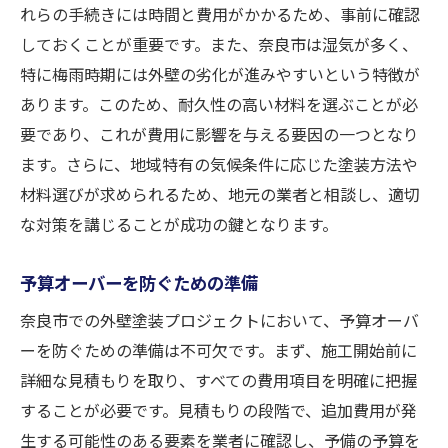
計画的な資金管理の必要性
れらの手続きには時間と費用がかかるため、事前に確認
予算オーバーを防ぐヒント
しておくことが重要です。また、奈良市は湿気が多く、
特に梅雨時期には外壁の劣化が進みやすいという特徴が
リスク管理の方法
あります。このため、耐久性の高い材料を選ぶことが必
業者選びが予算に及ぼす影響
要であり、これが費用に影響を与える要因の一つとなり
費用を賢く管理するツール
ます。さらに、地域特有の気候条件に応じた塗装方法や
奈良市での外壁塗装！予算と品質を両立するた
材料選びが求められるため、地元の業者と相談し、適切
めに
な対策を講じることが成功の鍵となります。
低価格と高品質を両立する塗料選び
信頼できる業者の探し方
予算オーバーを防ぐための準備
過去の施工事例を活用する
奈良市での外壁塗装プロジェクトにおいて、予算オーバ
品質保証のチェックポイント
ーを防ぐための準備は不可欠です。まず、施工開始前に
費用対効果を最大化する秘訣
詳細な見積もりを取り、すべての費用項目を明確に把握
することが必要です。見積もりの段階で、追加費用が発
地域密着型業者の利点
生する可能性のある要素を業者に確認し、予備の予算を
外壁塗装を賢く選ぶ！奈良市で予算を守る方法