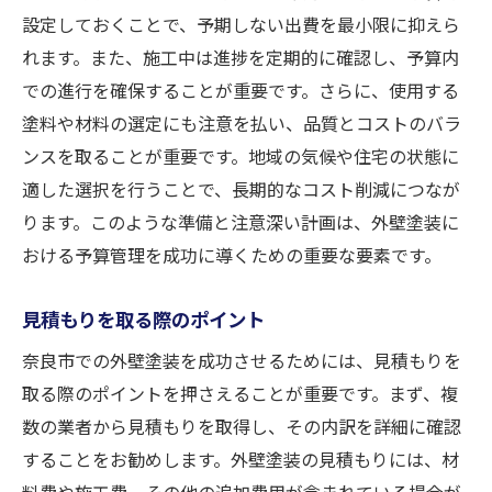
設定しておくことで、予期しない出費を最小限に抑えら
費用を抑えるための賢い選択肢
れます。また、施工中は進捗を定期的に確認し、予算内
業者比較のポイント
での進行を確保することが重要です。さらに、使用する
品質を犠牲にしない節約術
塗料や材料の選定にも注意を払い、品質とコストのバラ
トラブルを未然に防ぐ対策
ンスを取ることが重要です。地域の気候や住宅の状態に
保証内容の確認方法
適した選択を行うことで、長期的なコスト削減につなが
ります。このような準備と注意深い計画は、外壁塗装に
予算に応じたプランの選び方
おける予算管理を成功に導くための重要な要素です。
見積もりを取る際のポイント
奈良市での外壁塗装を成功させるためには、見積もりを
取る際のポイントを押さえることが重要です。まず、複
数の業者から見積もりを取得し、その内訳を詳細に確認
することをお勧めします。外壁塗装の見積もりには、材
料費や施工費、その他の追加費用が含まれている場合が