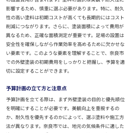
影響するため、慎重に選ぶ必要があります。特に、耐久
メンテナンス費用を見越した計画
性の高い塗料は初期コストが高くても長期的にはコスト
奈良市で高品質な外壁塗装を安く実現する選び
削減につながります。さらに、塗装面積によって費用が
方
異なるため、正確な面積測定が重要です。足場の設置は
優良業者の見極め方
安全性を確保しながら作業効率を高めるために欠かせな
塗料選びの基準
い要素です。このような要素を理解することで、奈良市
施工保証の確認ポイント
での外壁塗装の初期費用をしっかりと把握し、予算を適
成功事例を参考にする
切に設定することができます。
アフターサービスの重要性
予算計画の立て方と注意点
昼間の施工によるコスト削減
予算内で奈良市の外壁塗装を成功させるための
予算計画を立てる際は、まず外壁塗装の目的と優先順位
ステップ
を明確にすることが必要です。美観向上を重視するの
か、耐久性を優先するのかによって、選ぶ塗料や施工方
計画段階で考慮すべき点
法が異なります。奈良市では、地元の気候条件に適した
契約前の確認事項