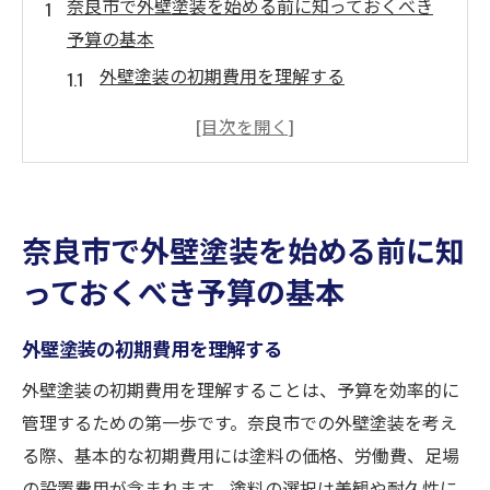
奈良市で外壁塗装を始める前に知っておくべき
予算の基本
外壁塗装の初期費用を理解する
予算計画の立て方と注意点
奈良市特有の費用項目とは
予算オーバーを防ぐための準備
見積もりを取る際のポイント
奈良市で外壁塗装を始める前に知
費用を左右する要因を把握する
っておくべき予算の基本
外壁塗装の予算を抑えるための奈良市の秘訣
地元業者との交渉術
外壁塗装の初期費用を理解する
季節ごとの割引を利用する
外壁塗装の初期費用を理解することは、予算を効率的に
素材選びでのコスト削減
管理するための第一歩です。奈良市での外壁塗装を考え
長期的な視点での費用対効果
る際、基本的な初期費用には塗料の価格、労働費、足場
地元での口コミ情報の活用
の設置費用が含まれます。塗料の選択は美観や耐久性に