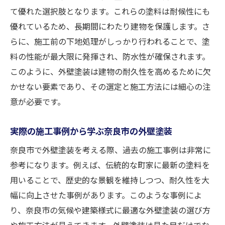
イド
て優れた選択肢となります。これらの塗料は耐候性にも
信頼できる業者を選ぶためのチェックポイ
優れているため、長期間にわたり建物を保護します。さ
ント
らに、施工前の下地処理がしっかり行われることで、塗
施工前に確認すべき外壁の状態とその対策
料の性能が最大限に発揮され、防水性が確保されます。
予算に応じた最適な塗料の選択法
このように、外壁塗装は建物の耐久性を高めるために欠
施工トラブルを防ぐための契約のポイント
かせない要素であり、その選定と施工方法には細心の注
口コミと評価から見る業者選びの秘訣
意が必要です。
アフターフォローの充実度を重視する理由
実際の施工事例から学ぶ奈良市の外壁塗装
耐久性に優れた奈良市の外壁塗装で理想の住ま
奈良市で外壁塗装を考える際、過去の施工事例は非常に
いを実現
参考になります。例えば、伝統的な町家に最新の塗料を
最新技術を取り入れた外壁塗装の魅力
用いることで、歴史的な景観を維持しつつ、耐久性を大
環境に優しい持続可能な塗装選択肢
幅に向上させた事例があります。このような事例によ
未来へつなぐ外壁塗装の新しい潮流
り、奈良市の気候や建築様式に最適な外壁塗装の選び方
塗装の耐久性を最大限に引き出す施工法
や施工方法が見えてきます。外壁塗装は見た目だけでな