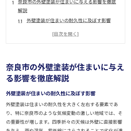
奈良市の外壁塗装が住まいに与える影響を徹底
解説
外壁塗装が住まいの耐久性に及ぼす影響
奈良市の建築様式に適した外壁塗装の選び
方
環境に優しい外壁塗装材料の選定基準
外壁塗装が防水性に与える効果とその重要
奈良市の外壁塗装が住まいに与え
性
る影響を徹底解説
実際の施工事例から学ぶ奈良市の外壁塗装
住まいの価値を高める外壁塗装の最新トレ
外壁塗装が住まいの耐久性に及ぼす影響
ンド
外壁塗装は住まいの耐久性を大きく左右する要素であ
外壁塗装で奈良市の歴史的景観を守る重要性
り、特に奈良市のような気候変動の激しい地域では、そ
伝統的な町並みを活かす外壁塗装のアプロ
の重要性が増します。四季折々の天候は外壁に直接影響
ーチ
を与え、雨や湿気、紫外線にさらされることで劣化が進