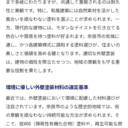
まで多岐にわたりますが、共通して重視されるのは耐久
ス
性と美観です。特に、和風建築には自然素材を活かした
美観と安全性を両立する奈良市での外壁塗装の
風合いを損なわない塗料を選ぶことが求められます。一
ポイント
方、現代的な建物には、モダンなテイストを引き立てる
色合いや質感を持つ塗料が好まれます。奈良市の気候に
色彩選びで演出する外壁の美しさ
適し、かつ各建築様式に調和する塗料選びが、住まいの
安全性を確保するための塗装材選び
美しさと価値を高める鍵となります。適切な外壁塗装
耐震性を高めるための外壁塗装技術
は、建物の個性を際立たせつつ、地域の景観をも守る重
雨漏りを防ぐ外壁塗装の重要性
要な役割を果たします。
プロの目から見た美観と安全の両立法
外壁塗装で叶える快適な住空間
環境に優しい外壁塗装材料の選定基準
奈良市の住まいを美しく保つ外壁塗装の秘訣
最近では、外壁塗装において環境に配慮した材料選びが
塗装前の下地処理がもたらす美しさ
注目されています。奈良市のような歴史的地域では、街
定期的なメンテナンスで外壁を輝かせる方
の景観を損なわない持続可能な方法が求められます。そ
法
こで、低VOC（揮発性有機化合物）塗料や、再生可能な原