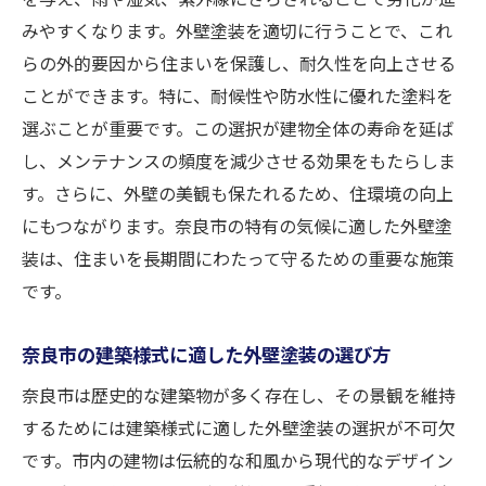
文化財保護と外壁塗装の調和を考える
みやすくなります。外壁塗装を適切に行うことで、これ
外壁塗装による景観保護の法的側面
らの外的要因から住まいを保護し、耐久性を向上させる
奈良市の景観ガイドラインに沿った塗装方
ことができます。特に、耐候性や防水性に優れた塗料を
法
選ぶことが重要です。この選択が建物全体の寿命を延ば
住民との協力で実現する景観保全活動
し、メンテナンスの頻度を減少させる効果をもたらしま
す。さらに、外壁の美観も保たれるため、住環境の向上
外壁塗装が観光振興に寄与する理由
にもつながります。奈良市の特有の気候に適した外壁塗
奈良市の気候に適した外壁塗装で耐久性を向上
装は、住まいを長期間にわたって守るための重要な施策
させる方法
です。
奈良の気候特性を考慮した塗料の選び方
耐候性に優れた外壁塗装の塗装技術
奈良市の建築様式に適した外壁塗装の選び方
温暖湿潤気候に対応する外壁塗装の施工法
奈良市は歴史的な建築物が多く存在し、その景観を維持
塗装の種類別に見る耐久性の比較分析
するためには建築様式に適した外壁塗装の選択が不可欠
気候変動を見据えた未来の外壁塗装
です。市内の建物は伝統的な和風から現代的なデザイン
リスクを最小限にする外壁塗装メンテナン