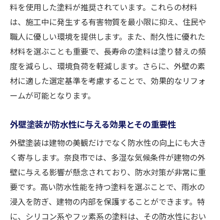
料を使用した塗料が推奨されています。これらの材料
汚れに強い塗料で美観を長持ちさせる
は、施工中に発生する有害物質を最小限に抑え、住民や
外壁の劣化を防ぐための予防策
職人に優しい環境を提供します。また、耐久性に優れた
美しさを保つためのDIY塗装法
材料を選ぶことも重要で、長寿命の塗料は塗り替えの頻
近隣住民との調和を考えた外壁デザイン
度を減らし、環境負荷を軽減します。さらに、外壁の素
外壁塗装で奈良市の住まいを長持ちさせるテク
材に適した選定基準を考慮することで、効果的なリフォ
ニック
ームが可能となります。
摩耗に強い塗料の選び方とその効果
外壁塗装の寿命を延ばすためのポイント
外壁塗装が防水性に与える効果とその重要性
施工後のメンテナンス計画の立て方
外壁塗装は建物の美観だけでなく防水性の向上にも大き
耐久性を高める季節ごとの塗装戦略
く寄与します。奈良市では、多湿な気候条件が建物の外
壁に与える影響が懸念されており、防水対策が非常に重
外壁塗装の持続性を確保するための新技術
要です。高い防水性能を持つ塗料を選ぶことで、雨水の
住まいの価値を維持するための外壁管理法
浸入を防ぎ、建物の内部を保護することができます。特
奈良市での外壁塗装選びで失敗しないためのガ
に、シリコン系やフッ素系の塗料は、その防水性におい