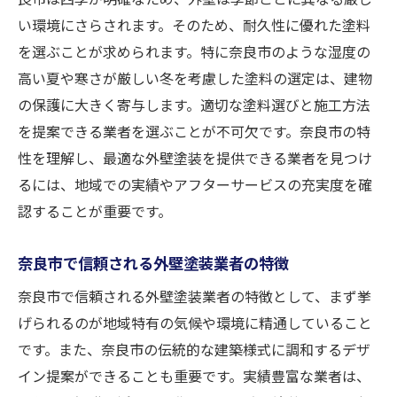
建築様式に応じた外壁塗装のポイント
い環境にさらされます。そのため、耐久性に優れた塗料
地元の気候理解が施工に重要な理由
を選ぶことが求められます。特に奈良市のような湿度の
高い夏や寒さが厳しい冬を考慮した塗料の選定は、建物
気候変動に対応した最新の外壁塗装技術
の保護に大きく寄与します。適切な塗料選びと施工方法
地元での信頼と実績がある外壁塗装業者が重要
を提案できる業者を選ぶことが不可欠です。奈良市の特
な理由
性を理解し、最適な外壁塗装を提供できる業者を見つけ
信頼性ある業者選びのメリット
るには、地域での実績やアフターサービスの充実度を確
実績を基にした安心感の提供
認することが重要です。
過去の施工事例から学ぶ業者の選び方
顧客満足度が高い業者の特徴
奈良市で信頼される外壁塗装業者の特徴
信頼できる外壁塗装業者の見極め方
奈良市で信頼される外壁塗装業者の特徴として、まず挙
地域密着型業者の強みと選び方
げられるのが地域特有の気候や環境に精通していること
適切な塗料選びが奈良市の外壁塗装を成功に導
です。また、奈良市の伝統的な建築様式に調和するデザ
く
イン提案ができることも重要です。実績豊富な業者は、