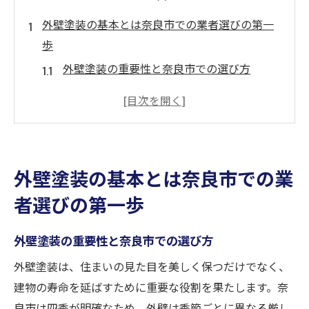
外壁塗装の基本とは奈良市での業者選びの第一
歩
外壁塗装の重要性と奈良市での選び方
奈良市で信頼される外壁塗装業者の特徴
基礎知識が業者選びに与える影響
初めての外壁塗装で注意すべきポイント
奈良市の外壁塗装における選択肢の広がり
外壁塗装の基本とは奈良市での業
外壁塗装業者選びの成功例と失敗例
者選びの第一歩
奈良市の外壁塗装業者が知るべき地域の気候と
建築様式
外壁塗装の重要性と奈良市での選び方
奈良市特有の気候が外壁塗装に与える影響
外壁塗装は、住まいの見た目を美しく保つだけでなく、
地域の建築スタイルと外壁塗装の関係
建物の寿命を延ばすために重要な役割を果たします。奈
奈良市での気候に適した塗料の選び方
良市は四季が明確なため、外壁は季節ごとに異なる厳し