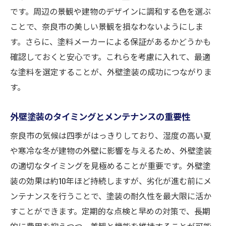
業者選定時の注意すべき契約条件
です。周辺の景観や建物のデザインに調和する色を選ぶ
オンラインでのリサーチの活用
ことで、奈良市の美しい景観を損なわないようにしま
す。さらに、塗料メーカーによる保証があるかどうかも
訪問時に確認すべきポイント
確認しておくと安心です。これらを考慮に入れて、最適
外壁塗装のコストパフォーマンスを最大化する
な塗料を選定することが、外壁塗装の成功につながりま
ための戦略
す。
長期視点での計画と実施
コスト削減のための合理的な選択肢
外壁塗装のタイミングとメンテナンスの重要性
効果的なメンテナンススケジュールの立て
奈良市の気候は四季がはっきりしており、湿度の高い夏
方
や寒冷な冬が建物の外壁に影響を与えるため、外壁塗装
外壁塗装のトレンドと最新技術の活用
の適切なタイミングを見極めることが重要です。外壁塗
サステナブルな選択による節約
装の効果は約10年ほど持続しますが、劣化が進む前にメ
顧客満足度を高めるための工夫
ンテナンスを行うことで、塗装の耐久性を最大限に活か
すことができます。定期的な点検と早めの対策で、長期
的に費用を抑えつつ、美観と機能を維持することが可能