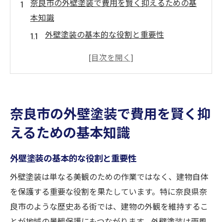
奈良市の外壁塗装で費用を賢く抑えるための基
本知識
外壁塗装の基本的な役割と重要性
奈良市での外壁塗装の平均費用とは
費用を抑えるための外壁塗装の計画方法
奈良市の気候に適した外壁塗料の選び方
外壁塗装のタイミングとメンテナンスの重
奈良市の外壁塗装で費用を賢く抑
要性
えるための基本知識
地元の業者を選ぶ際のポイント
外壁塗装の費用を左右する要因と奈良市特有の
外壁塗装の基本的な役割と重要性
注意点
外壁塗装は単なる美観のための作業ではなく、建物自体
外壁塗装の費用に影響を与える要素
を保護する重要な役割を果たしています。特に奈良県奈
奈良市の気候が外壁塗装に与える影響
良市のような歴史ある街では、建物の外観を維持するこ
材料選びが費用に及ぼす影響
とが地域の景観保護にもつながります。外壁塗装は雨風