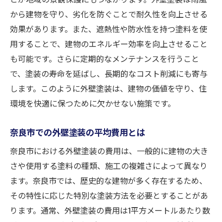
施工方法とそのコストへの影響
から建物を守り、劣化を防ぐことで耐久性を向上させる
奈良市で注意したい地域特有の規制
効果があります。また、遮熱性や防水性を持つ塗料を使
用することで、建物のエネルギー効率を向上させること
適正価格を見極めるための基準
も可能です。さらに定期的なメンテナンスを行うこと
奈良市で外壁塗装費用を節約するための効果的
で、塗装の寿命を延ばし、長期的なコスト削減にも寄与
な選び方
します。このように外壁塗装は、建物の価値を守り、住
見積もりを取得する際の注意点
環境を快適に保つために欠かせない施策です。
複数業者の比較方法と選定基準
地元業者を選ぶメリットとデメリット
奈良市での外壁塗装の平均費用とは
外壁塗装のパッケージプランの活用
奈良市における外壁塗装の費用は、一般的に建物の大き
コストパフォーマンスを最大化する秘訣
さや使用する塗料の種類、施工の複雑さによって異なり
長期的な視点での費用対効果の考え方
ます。奈良市では、歴史的な建物が多く存在するため、
高品質な外壁塗装を奈良市で実現するための秘
その特性に応じた特別な塗装方法を必要とすることがあ
訣
ります。通常、外壁塗装の費用は1平方メートルあたり数