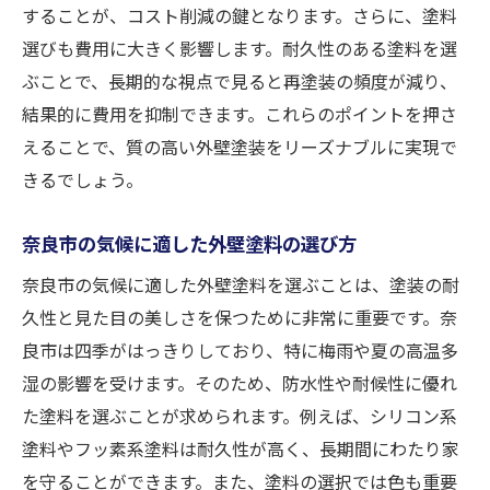
することが、コスト削減の鍵となります。さらに、塗料
外壁塗装の費用を抑えつつ耐久性を確保する方
選びも費用に大きく影響します。耐久性のある塗料を選
法
ぶことで、長期的な視点で見ると再塗装の頻度が減り、
耐久性に優れた塗料の選び方
結果的に費用を抑制できます。これらのポイントを押さ
塗装前の下地処理の重要性
えることで、質の高い外壁塗装をリーズナブルに実現で
定期的なメンテナンスの方法
きるでしょう。
初期投資を抑えるための工夫
奈良市の気候に適した外壁塗料の選び方
長持ちする施工法の選択
奈良市の気候に適した外壁塗料を選ぶことは、塗装の耐
施工後のアフターケアの利用法
久性と見た目の美しさを保つために非常に重要です。奈
奈良市でおすすめの外壁塗装業者の選び方と注
良市は四季がはっきりしており、特に梅雨や夏の高温多
意点
湿の影響を受けます。そのため、防水性や耐候性に優れ
地元の口コミと評判の活用法
た塗料を選ぶことが求められます。例えば、シリコン系
業者の実績と施工事例の確認
塗料やフッ素系塗料は耐久性が高く、長期間にわたり家
見積もりの内訳を理解する方法
を守ることができます。また、塗料の選択では色も重要