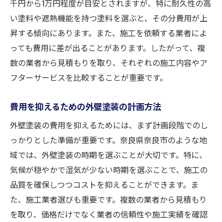
千円から1万円程度が目安とされますが、特に耐久性の高
職人の技術力を見極めるポイント
い塗料や遮熱機能を持つ塗料を選ぶと、その分費用が上
使用材料の品質チェック方法
昇する傾向にあります。また、施工を依頼する業者によ
奈良市の地域特性を考慮した施工法
っても費用に差が出ることがあります。したがって、複
保証制度の確認と活用法
数の業者から見積もりを取り、それぞれの施工内容やア
施工時のコミュニケーションの大切さ
フターサービスを比較することが重要です。
高品質を維持するための定期点検
奈良市の外壁塗装で失敗しないためのチェック
費用を抑えるための外壁塗装の計画方法
ポイント
外壁塗装の費用を抑えるためには、まず計画段階でのし
契約前に確認すべき事項
っかりとした準備が重要です。奈良県奈良市のような地
施工開始前の準備と確認
域では、外壁塗装の時期を選ぶことが大切です。特に、
気候が穏やかで湿気が少ない時期を選ぶことで、施工の
工事中の進捗管理と注意点
品質を確保しつつコストを抑えることができます。ま
工事完了後の検査と確認事項
た、施工業者選びも重要です。複数の業者から見積もり
よくあるトラブルとその対策
を取り、価格だけでなく業者の信頼性や施工実績を確認
信頼できる業者の見極め方