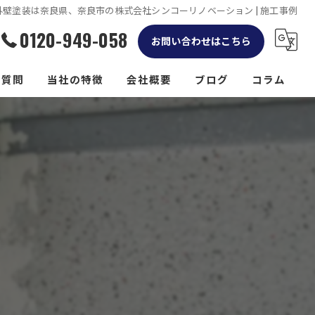
 外壁塗装は奈良県、奈良市の株式会社シンコーリノベーション | 施工事例
0120-949-058
お問い合わせはこちら
る質問
当社の特徴
会社概要
ブログ
コラム
リフォーム
屋根
外構工事
防水工事
雨樋工事