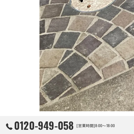
0120-949-058
奈良 七条 土間リフォーム
[営業時間]8:00～18:00